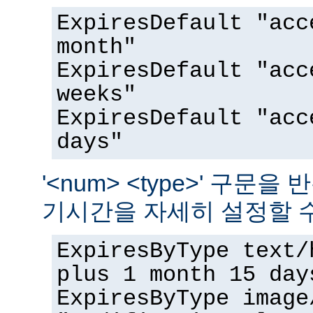
ExpiresDefault "acc
month"
ExpiresDefault "acc
weeks"
ExpiresDefault "acc
days"
'<num> <type>' 구문
기시간을 자세히 설정할 수
ExpiresByType text/
plus 1 month 15 day
ExpiresByType image