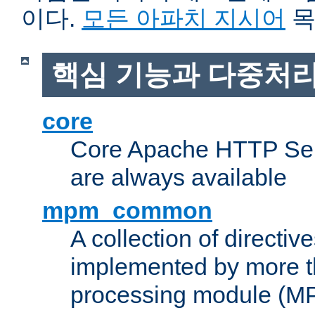
이다.
모든 아파치 지시어
목
핵심 기능과 다중처리
core
Core Apache HTTP Serv
are always available
mpm_common
A collection of directive
implemented by more t
processing module (M