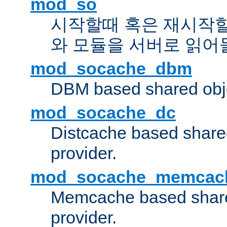
mod_so
시작할때 혹은 재시작
와 모듈을 서버로 읽어
mod_socache_dbm
DBM based shared obje
mod_socache_dc
Distcache based share
provider.
mod_socache_memcac
Memcache based share
provider.