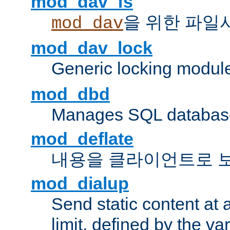
mod_dav_fs
을 위한 파일
mod_dav
mod_dav_lock
Generic locking modul
mod_dbd
Manages SQL database
mod_deflate
내용을 클라이언트로 
mod_dialup
Send static content at 
limit, defined by the v