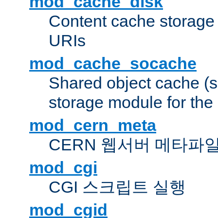
mod_cache_disk
Content cache storage
URIs
mod_cache_socache
Shared object cache (
storage module for the 
mod_cern_meta
CERN 웹서버 메타파
mod_cgi
CGI 스크립트 실행
mod_cgid