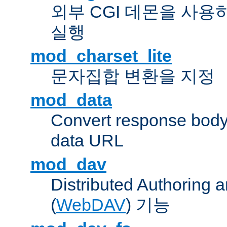
외부 CGI 데몬을 사용
실행
mod_charset_lite
문자집합 변환을 지정
mod_data
Convert response bod
data URL
mod_dav
Distributed Authoring 
(
WebDAV
) 기능