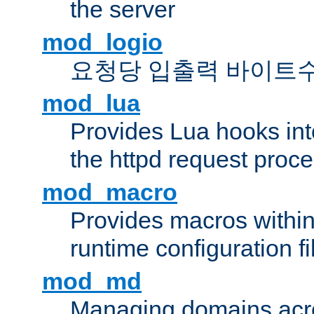
the server
mod_logio
요청당 입출력 바이트
mod_lua
Provides Lua hooks into
the httpd request proc
mod_macro
Provides macros withi
runtime configuration fi
mod_md
Managing domains acros