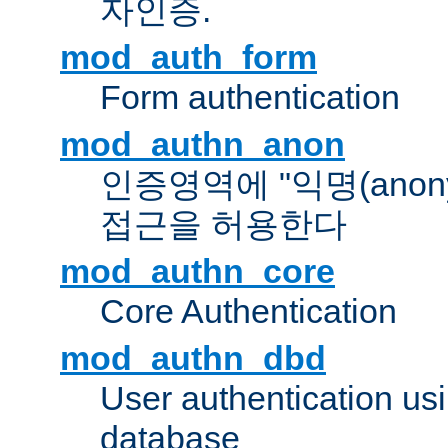
자인증.
mod_auth_form
Form authentication
mod_authn_anon
인증영역에 "익명(anon
접근을 허용한다
mod_authn_core
Core Authentication
mod_authn_dbd
User authentication u
database