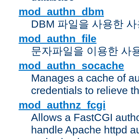
mod_authn_dbm
DBM 파일을 사용한 
mod_authn_file
문자파일을 이용한 사
mod_authn_socache
Manages a cache of au
credentials to relieve 
mod_authnz_fcgi
Allows a FastCGI author
handle Apache httpd au