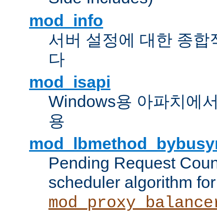
mod_info
서버 설정에 대한 종합
다
mod_isapi
Windows용 아파치에서 IS
용
mod_lbmethod_bybusy
Pending Request Count
scheduler algorithm for
mod_proxy_balance