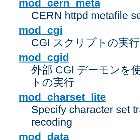
mod_cern_meta
CERN httpd metafile s
mod_cgi
CGI スクリプトの実行
mod_cgid
外部 CGI デーモンを使
トの実行
mod_charset_lite
Specify character set tr
recoding
mod_data