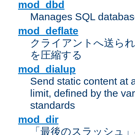
mod_dbd
Manages SQL database
mod_deflate
クライアントへ送ら
を圧縮する
mod_dialup
Send static content at 
limit, defined by the v
standards
mod_dir
「最後のスラッシュ」