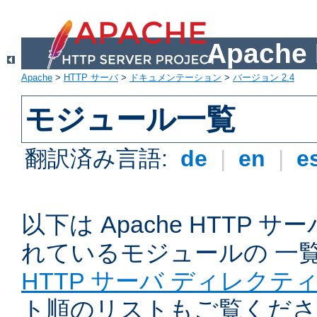
Apach
Apache
>
HTTP サーバ
>
ドキュメンテーション
>
バージョン 2.4
モジュール一覧
翻訳済み言語:
de
|
en
|
e
以下は Apache HTTP
れているモジュールの 一
HTTP サーバ ディレクテ
ト順のリストもご覧くださ