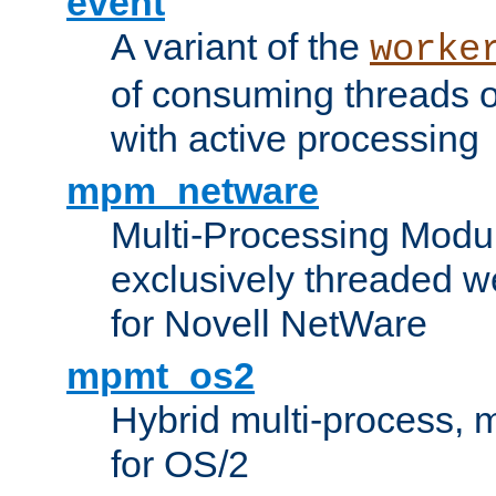
event
A variant of the
worke
of consuming threads o
with active processing
mpm_netware
Multi-Processing Modu
exclusively threaded w
for Novell NetWare
mpmt_os2
Hybrid multi-process,
for OS/2