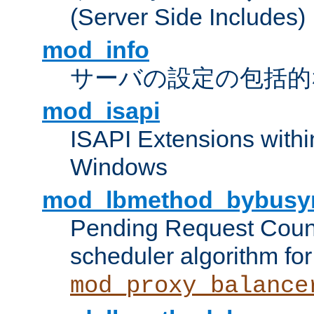
(Server Side Includes)
mod_info
サーバの設定の包括的
mod_isapi
ISAPI Extensions withi
Windows
mod_lbmethod_bybusy
Pending Request Count
scheduler algorithm for
mod_proxy_balance