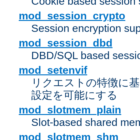
Cookie based session 
mod_session_crypto
Session encryption sup
mod_session_dbd
DBD/SQL based sessio
mod_setenvif
リクエストの特徴に基
設定を可能にする
mod_slotmem_plain
Slot-based shared mem
mod_slotmem_shm