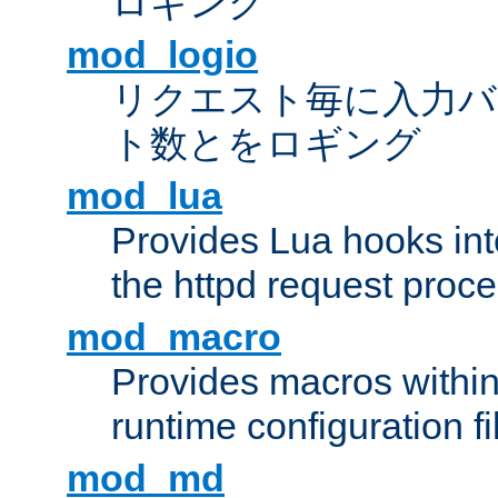
ロギング
mod_logio
リクエスト毎に入力バ
ト数とをロギング
mod_lua
Provides Lua hooks into
the httpd request proc
mod_macro
Provides macros withi
runtime configuration fi
mod_md