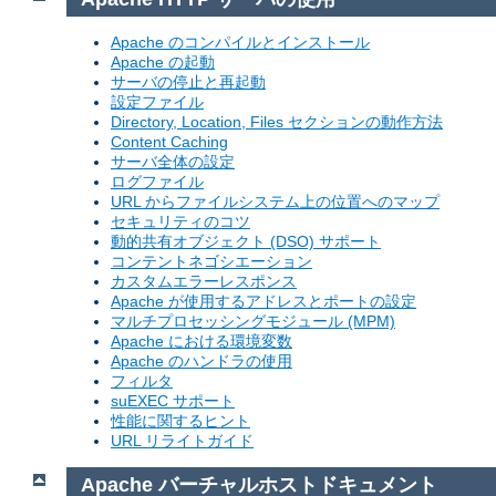
Apache のコンパイルとインストール
Apache の起動
サーバの停止と再起動
設定ファイル
Directory, Location, Files セクションの動作方法
Content Caching
サーバ全体の設定
ログファイル
URL からファイルシステム上の位置へのマップ
セキュリティのコツ
動的共有オブジェクト (DSO) サポート
コンテントネゴシエーション
カスタムエラーレスポンス
Apache が使用するアドレスとポートの設定
マルチプロセッシングモジュール (MPM)
Apache における環境変数
Apache のハンドラの使用
フィルタ
suEXEC サポート
性能に関するヒント
URL リライトガイド
Apache バーチャルホストドキュメント