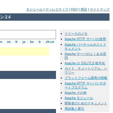
モジュール
|
ディレクティブ
|
FAQ
|
用語
|
サイトマップ
 2.4
リリースのメモ
Apache HTTP サーバの使用
en
|
es
|
fr
|
ja
|
ko
|
tr
|
zh-cn
Apache バーチャルホストド
キュメント
Apache サーバのよくある質
問
Apache の SSL/TLS 暗号化
ガイド、チュートリアル、ハ
ウツー
プラットフォーム固有の情報
Apache HTTP サーバとサポ
ートプログラム
Apache その他
Apache モジュール
開発者のためのドキュメント
用語集と索引