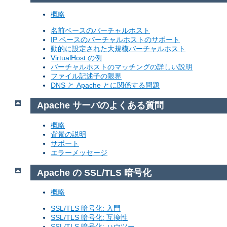
概略
名前ベースのバーチャルホスト
IP ベースのバーチャルホストのサポート
動的に設定された大規模バーチャルホスト
VirtualHost の例
バーチャルホストのマッチングの詳しい説明
ファイル記述子の限界
DNS と Apache とに関係する問題
Apache サーバのよくある質問
概略
背景の説明
サポート
エラーメッセージ
Apache の SSL/TLS 暗号化
概略
SSL/TLS 暗号化: 入門
SSL/TLS 暗号化: 互換性
SSL/TLS 暗号化: ハウツー