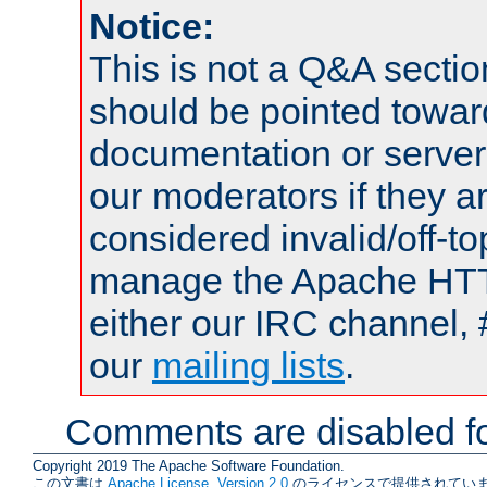
Notice:
This is not a Q&A sect
should be pointed towar
documentation or serve
our moderators if they a
considered invalid/off-t
manage the Apache HTTP
either our IRC channel, 
our
mailing lists
.
Comments are disabled fo
Copyright 2019 The Apache Software Foundation.
この文書は
Apache License, Version 2.0
のライセンスで提供されていま