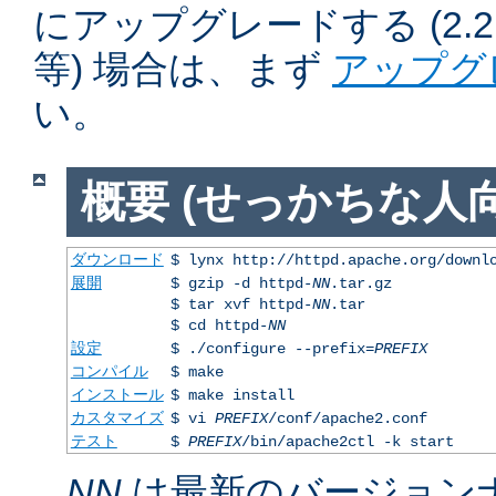
にアップグレードする (2.2.50
等) 場合は、まず
アップグ
い。
概要 (せっかちな人向
ダウンロード
$ lynx http://httpd.apache.org/downl
展開
$ gzip -d httpd-
NN
.tar.gz
$ tar xvf httpd-
NN
.tar
$ cd httpd-
NN
設定
$ ./configure --prefix=
PREFIX
コンパイル
$ make
インストール
$ make install
カスタマイズ
$ vi
PREFIX
/conf/apache2.conf
テスト
$
PREFIX
/bin/apache2ctl -k start
NN
は最新のバージョン