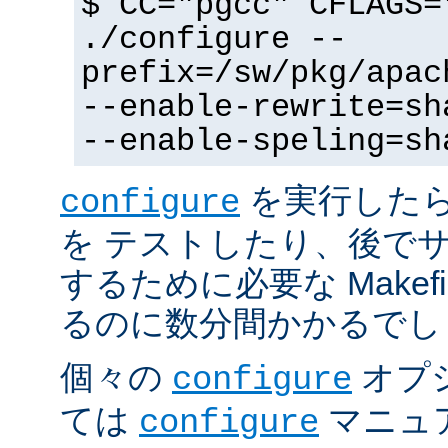
$ CC="pgcc" CFLAGS=
./configure --
prefix=/sw/pkg/apac
--enable-rewrite=sh
--enable-speling=sh
を実行した
configure
を テストしたり、後で
するために必要な Makef
るのに数分間かかるでし
個々の
オプ
configure
ては
マニュ
configure