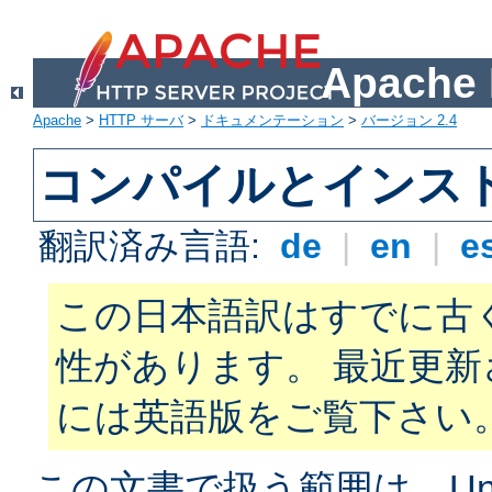
Apach
Apache
>
HTTP サーバ
>
ドキュメンテーション
>
バージョン 2.4
コンパイルとインス
翻訳済み言語:
de
|
en
|
e
この日本語訳はすでに古
性があります。 最近更
には英語版をご覧下さい
この文書で扱う範囲は、Unix