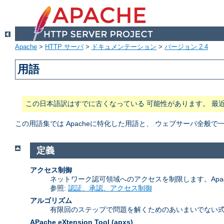
Apache
>
HTTP サーバ
>
ドキュメンテーション
>
バージョン 2.4
用語
この日本語訳はすでに古くなっている 可能性があります。 最
この用語集では Apacheに特化した用語と、 ウェブサーバ全
定義
アクセス制御
ネットワーク認可領域へのアクセスを制限します。Apa
参照:
認証、承認、アクセス制御
アルゴリズム
有限回のステップで問題を解くためのあいまいでない式
APache eXtension Tool
(apxs)