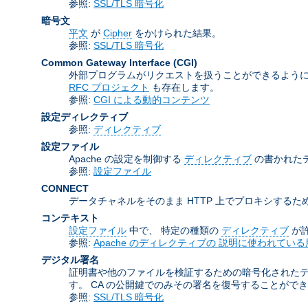
参照:
SSL/TLS 暗号化
暗号文
平文
が
Cipher
をかけられた結果。
参照:
SSL/TLS 暗号化
Common Gateway Interface
(CGI)
外部プログラムがリクエストを扱うことができるように
RFC プロジェクト
も存在します。
参照:
CGI による動的コンテンツ
設定ディレクティブ
参照:
ディレクティブ
設定ファイル
Apache の設定を制御する
ディレクティブ
の書かれた
参照:
設定ファイル
CONNECT
データチャネルをそのまま HTTP 上でプロキシするため
コンテキスト
設定ファイル
中で、 特定の種類の
ディレクティブ
が
参照:
Apache のディレクティブの 説明に使われている
デジタル署名
証明書や他のファイルを検証するための暗号化された
す。 CA の公開鍵でのみその署名を復号することがで
参照:
SSL/TLS 暗号化