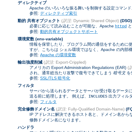
ディレクティブ
Apache のいろいろな振る舞いを制御する設定コマン
参照:
ディレクティブ索引
動的 共有オブジェクト
(
訳注:
Dynamic Shared Object)
(DSO)
必要に応じて読み込むことが可能な、Apache
と
httpd
参照:
動的共有オブジェクトサポート
環境変数
(env-variable)
情報を保管したり、プログラム間の通信をするために使わ
すが、こちらは シェル環境ではなく、Apache の内
参照:
Apache の環境変数
輸出強度削減
(
訳注:
Export-Crippled)
アメリカの Export Administration Regulations (EAR)
(
され、通常総当たり攻撃で復号できてしまう
暗号文
を
参照:
SSL/TLS 暗号化
フィルタ
サーバから送られるデータとサーバが受け取るデータに
送る前に処理します。 例えば、
出力フィル
INCLUDES
参照:
フィルタ
完全修飾ドメイン名
(
訳注:
Fully-Qualified Domain-Name)
(F
IP アドレスに解決できるホスト名と、ドメイン名から
修飾ドメイン名になります。
ハンドラ