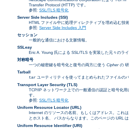
Transfer Protocol (HTTP) です。
参照:
SSL/TLS 暗号化
Server Side Includes
(SSI)
HTML ファイル中に処理ディレクティブを埋め込む技
参照:
Server Side Includes 入門
セッション
一般的な通信における文脈情報。
SSLeay
Eric A. Young 氏による SSL/TLS を実装した元々の
対称暗号
一つの秘密鍵を暗号化と復号の両方に使う
Cipher
の 
Tarball
ユーティリティを使ってまとめられたファイルのパッケージ
tar
Transport Layer Security
(TLS)
TCP/IP ネットワーク上での一般通信の認証と暗号化用に Inter
す。
参照:
SSL/TLS 暗号化
Uniform Resource Locator
(URL)
Internet のリソースの名前、もしくはアドレス。これ
とホスト名、 パスからなります。このページの URL 
Uniform Resource Identifier
(URI)