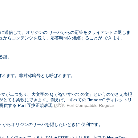
に送信して、オリジンの サーバからの応答をクライアントに返しま
ュからコンテンツを送り、応答時間を短縮することが できます。
る鍵。
ばれます。非対称暗号とも呼ばれます。
ンマが二つあり、大文字の Q がないすべての文」というのでさえ表現
ても柔軟にできます。例えば、 すべての "images" ディレクトリ
供する Perl 互換正規表現
(
訳注:
Perl Compatible Regular
トからオリジンのサーバを隠したいときに 便利です。
コル。 最もよく使われているものは
HTTPS
つまり SSL 上での HyperText