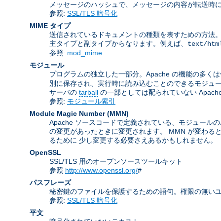
メッセージのハッシュで、メッセージの内容が転送時に
参照:
SSL/TLS 暗号化
MIME タイプ
送信されているドキュメントの種類を表すための方法。 この名前は
主タイプと副タイプからなります。例えば、
text/htm
参照:
mod_mime
モジュール
プログラムの独立した一部分。Apache の機能の多く
別に保存され、実行時に読み込むことのできるモジュ
サーバの
tarball
の一部としては配られていない Apac
参照:
モジュール索引
Module Magic Number
(
MMN
)
Apache ソースコードで定義されている、モジュールの
の変更があったときに変更されます。 MMN が変わる
るために 少し変更する必要さえあるかもしれません。
OpenSSL
SSL/TLS 用のオープンソースツールキット
参照
http://www.openssl.org/
#
パスフレーズ
秘密鍵のファイルを保護するための語句。権限の無いユ
参照:
SSL/TLS 暗号化
平文