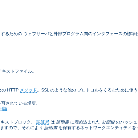
するための ウェブサーバと外部プログラム間のインタフェースの標準
テキストファイル。
の HTTP
メソッド
。SSL のような他の プロトコルをくるむために使
許可されている場所。
用語
テキストブロック。
認証局
は
証明書
に埋め込まれた
公開鍵
のハッシュ
きますので、それにより
証明書
を保有するネットワークエンティティを C