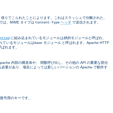
sions から 借りてこられたことによります。これはスラッシュで分離された、
では、MIME タイプは
ヘッダ
で送信されます。
Content-Type
に組み込まれているモジュールは
静的モジュール
と呼ばれ、
httpd
れているモジュールは
base モジュール
と呼ばれます。Apache HTTP
呼ばれます。
che 内部の構造体や、 関数呼び出し、その他の API の重要な部分
要があり、場合によっては新しいバージョンの Apache で動作す
復号用のキーです。