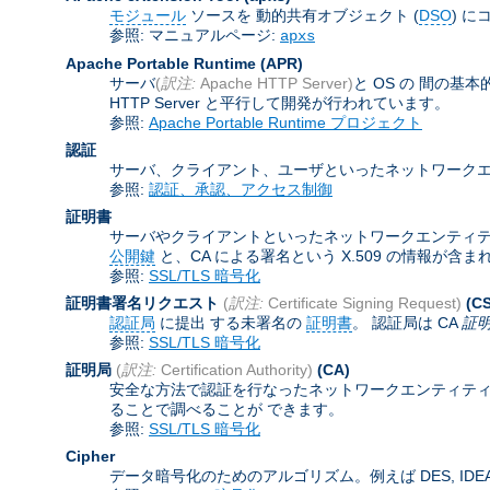
モジュール
ソースを 動的共有オブジェクト (
DSO
) に
参照: マニュアルページ:
apxs
Apache Portable Runtime
(APR)
サーバ
(
訳注:
Apache HTTP Server)
と OS の 間の
HTTP Server と平行して開発が行われています。
参照:
Apache Portable Runtime プロジェクト
認証
サーバ、クライアント、ユーザといったネットワークエ
参照:
認証、承認、アクセス制御
証明書
サーバやクライアントといったネットワークエンティティを認証
公開鍵
と、CA による署名という X.509 の情報が
参照:
SSL/TLS 暗号化
証明書署名リクエスト
(
訳注:
Certificate Signing Request)
(C
認証局
に提出 する未署名の
証明書
。 認証局は CA
証
参照:
SSL/TLS 暗号化
証明局
(
訳注:
Certification Authority)
(CA)
安全な方法で認証を行なったネットワークエンティティ
ることで調べることが できます。
参照:
SSL/TLS 暗号化
Cipher
データ暗号化のためのアルゴリズム。例えば DES, IDEA,