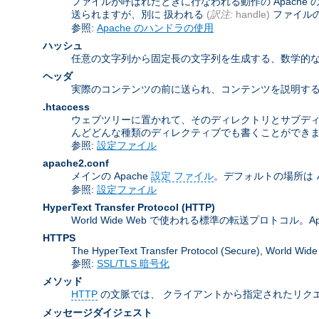
ファイルが呼ばれたときに行なわれる動作の Apach
送られますが、別に 扱われる
(
訳注:
handle)
ファイル
参照:
Apache のハンドラの使用
ハッシュ
任意の文字列から固定長の文字列を生成する、数学的な
ヘッダ
実際のコンテンツの前に送られ、コンテンツを説明する
.htaccess
ウェブツリーに置かれて、そのディレクトリとサブデ
んどどんな種類のディレクティブでも書くことができ
参照:
設定ファイル
apache2.conf
メインの Apache
設定 ファイル
。デフォルトの場所は
参照:
設定ファイル
HyperText Transfer Protocol
(HTTP)
World Wide Web で使われる標準の転送プロトコル。Apa
HTTPS
The HyperText Transfer Protocol (Secure
参照:
SSL/TLS 暗号化
メソッド
HTTP
の文脈では、 クライアントから指定されたリクエ
メッセージダイジェスト