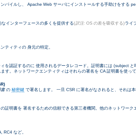
コンパイルし、 Apache Web サーバにインストールする手助けをする pe
基本的なインターフェースの多くを提供する
(
訳注:
OS の差を吸収する)
ライブ
ンティティの 身元の特定。
するのに 使用されるデータレコード。証明書には (subject と呼ばれる
含まれます。ネットワークエンティティはそれらの署名を CA 証明書を使っ
SR)
明書
の
秘密鍵
で署名します。 一旦 CSR に署名がなされると、それは
の証明書を 署名するための信頼できる第三者機関。他のネットワークエン
 RC4 など。