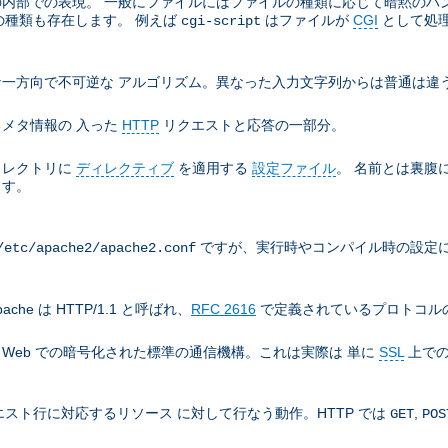
e の内部での表現。 一般にファイルにはファイルの種類に応じて暗黙の
の種類も存在します。 例えば
はファイルが
CGI
として処
cgi-script
一方向で不可逆な アルゴリズム。異なった入力文字列からは普通は違う
メタ情報の 入った
HTTP
リクエストと応答の一部分。
ィレクトリに
ディレクティブ
を適用する
設定ファイル
。 名前とは裏腹
ます。
ですが、実行時やコンパイル時の設定に
/etc/apache2/apache2.conf
che は HTTP/1.1 と呼ばれ、
RFC 2616
で定義されているプロトコルの
), World Wide Web での暗号化された標準の通信機構。これは実際は 単に
SSL
上での
スト行に対応するリソース に対して行なう動作。HTTP では
,
GET
POS