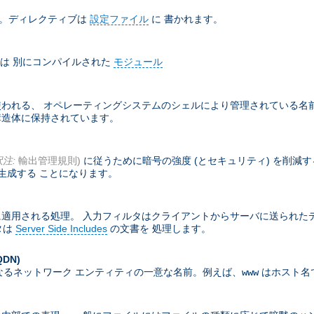
ド。ディレクティブは
設定ファイル
に 書かれます。
は 別にコンパイルされた
モジュール
れる、 オペレーティングシステムのシェルにより管理されている名前付
部構造体に保持されています。
訳注:
輸出管理規則)
に従うために暗号の強度 (とセキュリティ) を削減
生成する ことになります。
適用される処理。 入力フィルタはクライアントからサーバに送られた
タは
Server Side Includes
の文書を 処理します。
QDN)
なるネットワーク エンティティの一意な名前。例えば、
はホスト名
www