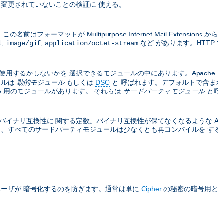
変更されていないことの検証に 使える。
フォーマットが Multipurpose Internet Mail Exten
,
,
など があります。HTTP 
l
image/gif
application/octet-stream
は使用するかしないかを 選択できるモジュールの中にあります。Apache
ールは
動的モジュール
もしくは
DSO
と 呼ばれます。デフォルトで含ま
he 用のモジュールがあります。 それらは
サードパーティモジュール
と
バイナリ互換性に 関する定数。バイナリ互換性が保てなくなるような Apa
と、すべてのサードパーティモジュールは少なくとも再コンパイルを する必
ーザが 暗号化するのを防ぎます。通常は単に
Cipher
の秘密の暗号用と