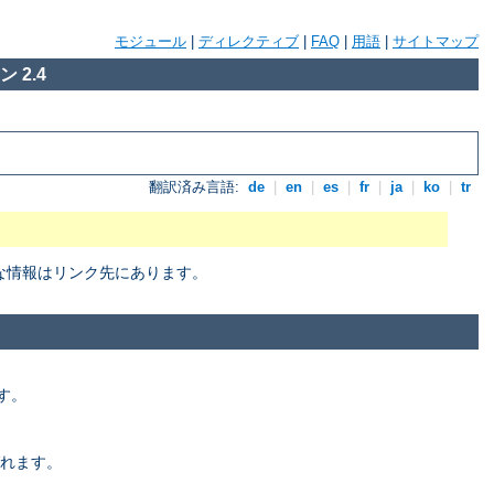
モジュール
|
ディレクティブ
|
FAQ
|
用語
|
サイトマップ
 2.4
翻訳済み言語:
de
|
en
|
es
|
fr
|
ja
|
ko
|
tr
細な情報はリンク先にあります。
す。
れます。