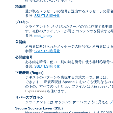
暗号化されていないテキスト。
秘密鍵
受け取るメッセージの復号と送出するメッセージの署
参照:
SSL/TLS 暗号化
プロキシ
クライアントと
オリジンのサーバ
の間に存在する中間
す。複数のクライアントが同じ コンテンツを要求する
参照:
mod_proxy
公開鍵
所有者に向けられたメッセージの暗号化と所有者によ
参照:
SSL/TLS 暗号化
公開鍵暗号
ある鍵を暗号に使い、別の鍵を復号に使う非対称暗号シ
参照:
SSL/TLS 暗号化
正規表現
(Regex)
テキストのパターンを表現する方式の一つ。例えば、 「
できます。 正規表現は Apache においても便利なも
の下の、すべての .gif と .jpg ファイル は
/images/.*
Expressions)
を使います。
リバースプロキシ
クライアントには
オリジンのサーバ
のように見える
プ
Secure Sockets Layer
(SSL)
Netscape Communications Corporat