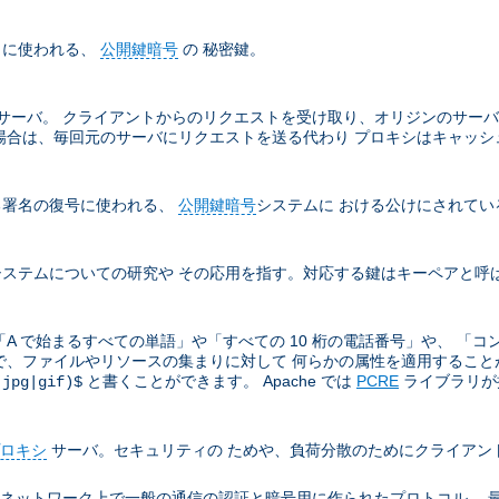
名に使われる、
公開鍵暗号
の 秘密鍵。
サーバ。 クライアントからのリクエストを受け取り、オリジンのサーバ
場合は、毎回元のサーバにリクエストを送る代わり プロキシはキャッシ
る署名の復号に使われる、
公開鍵暗号
システムに おける公けにされてい
ステムについての研究や その応用を指す。対応する鍵はキーペアと呼
A で始まるすべての単語」や「すべての 10 桁の電話番号」や、 「コ
ので、ファイルやリソースの集まりに対して 何らかの属性を適用することがと
と書くことができます。 Apache では
PCRE
ライブラリが提
(jpg|gif)$
ロキシ
サーバ。セキュリティの ためや、負荷分散のためにクライアン
ion により TCP/IP ネットワーク上で一般の通信の認証と暗号用に作られたプロト