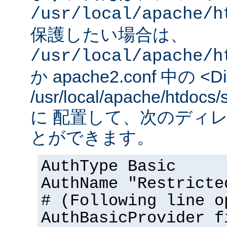
/usr/local/apache/h
保護したい場合は、
/usr/local/apache/h
か apache2.conf 中の <Dir
/usr/local/apache/htd
に 配置して、次のディ
とができます。
AuthType Basic
AuthName "Restricte
# (Following line o
AuthBasicProvider f