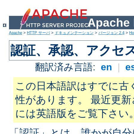
Apach
Apache
>
HTTP サーバ
>
ドキュメンテーション
>
バージョン 2.4
>
H
認証、承認、アクセ
翻訳済み言語:
en
|
e
この日本語訳はすでに古
性があります。 最近更
には英語版をご覧下さい
「認証」とは、誰かが自分