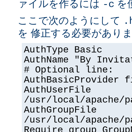
ァイルを作るには
を
-c
ここで次のようにして
.
を 修正する必要があり
AuthType Basic
AuthName "By Invita
# Optional line:
AuthBasicProvider f
AuthUserFile
/usr/local/apache/p
AuthGroupFile
/usr/local/apache/p
Require group Group