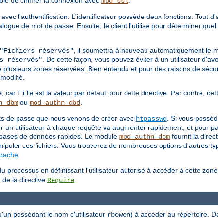
able de chiffrer la connexion avec
.
mod_ssl
 avec l'authentification. L'identificateur possède deux fonctions. Tout d
 dialogue de mot de passe. Ensuite, le client l'utilise pour déterminer q
, il soumettra à nouveau automatiquement le 
"Fichiers réservés"
. De cette façon, vous pouvez éviter à un utilisateur d'avo
s réservés"
e plusieurs zones réservées. Bien entendu et pour des raisons de sécuri
modifié.
e, car
est la valeur par défaut pour cette directive. Par contre, cett
file
ou
.
n_dbm
mod_authn_dbd
mots de passe que nous venons de créer avec
. Si vous posséd
htpasswd
ier un utilisateur à chaque requête va augmenter rapidement, et pour pa
es bases de données rapides. Le module
fournit la direc
mod_authn_dbm
ipuler ces fichiers. Vous trouverez de nombreuses options d'autres type
Apache
.
u processus en définissant l'utilisateur autorisé à accéder à cette zon
 de la directive
.
Require
u'un possédant le nom d'utilisateur
) à accéder au répertoire. D
rbowen