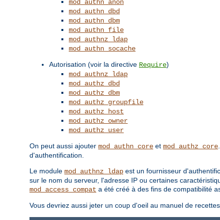
mod_authn_anon
mod_authn_dbd
mod_authn_dbm
mod_authn_file
mod_authnz_ldap
mod_authn_socache
Autorisation (voir la directive
)
Require
mod_authnz_ldap
mod_authz_dbd
mod_authz_dbm
mod_authz_groupfile
mod_authz_host
mod_authz_owner
mod_authz_user
On peut aussi ajouter
et
mod_authn_core
mod_authz_core
d'authentification.
Le module
est un fournisseur d'authentifi
mod_authnz_ldap
sur le nom du serveur, l'adresse IP ou certaines caractéristiq
a été créé à des fins de compatibilité
mod_access_compat
Vous devriez aussi jeter un coup d'oeil au manuel de recette