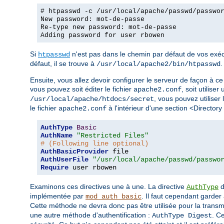
# htpasswd -c /usr/local/apache/passwd/passwo
New password: mot-de-passe
Re-type new password: mot-de-passe
Adding password for user rbowen
Si
n'est pas dans le chemin par défaut de vos exécu
htpasswd
défaut, il se trouve à
.
/usr/local/apache2/bin/htpasswd
Ensuite, vous allez devoir configurer le serveur de façon à ce 
vous pouvez soit éditer le fichier
, soit utiliser
apache2.conf
, vous pouvez utiliser 
/usr/local/apache/htdocs/secret
le fichier
à l'intérieur d'une section <Directory
apache2.conf
AuthType
Basic
AuthName
"Restricted Files"
# (Following line optional)
AuthBasicProvider
AuthUserFile
"/usr/local/apache/passwd/passwo
Require
 user rbowen
Examinons ces directives une à une. La directive
d
AuthType
implémentée par
. Il faut cependant garder 
mod_auth_basic
Cette méthode ne devra donc pas être utilisée pour la trans
une autre méthode d'authentification :
. C
AuthType Digest