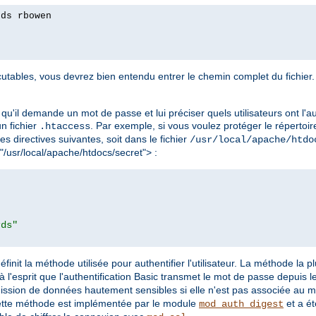
rds rbowen
tables, vous devrez bien entendu entrer le chemin complet du fichier. 
qu'il demande un mot de passe et lui préciser quels utilisateurs ont l'au
 un fichier
. Par exemple, si vous voulez protéger le répertoir
.htaccess
les directives suivantes, soit dans le fichier
/usr/local/apache/htdo
 "/usr/local/apache/htdocs/secret"> :
rds"
éfinit la méthode utilisée pour authentifier l'utilisateur. La méthode la 
à l'esprit que l'authentification Basic transmet le mot de passe depuis le 
mission de données hautement sensibles si elle n'est pas associée au 
ette méthode est implémentée par le module
et a ét
mod_auth_digest