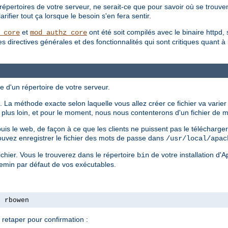
répertoires de votre serveur, ne serait-ce que pour savoir où se trouvent
ifier tout ça lorsque le besoin s'en fera sentir.
et
ont été soit compilés avec le binaire httpd, 
_core
mod_authz_core
irectives générales et des fonctionnalités qui sont critiques quant à la 
e d'un répertoire de votre serveur.
 La méthode exacte selon laquelle vous allez créer ce fichier va varier
ls plus loin, et pour le moment, nous nous contenterons d'un fichier de
epuis le web, de façon à ce que les clients ne puissent pas le télécharg
ouvez enregistrer le fichier des mots de passe dans
/usr/local/apac
chier. Vous le trouverez dans le répertoire
de votre installation d'
bin
hemin par défaut de vos exécutables.
s rbowen
retaper pour confirmation :