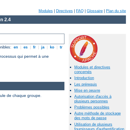
Modules
|
Directives
|
FAQ
|
Glossaire
|
Plan du site
n 2.4
nibles:
en
|
es
|
fr
|
ja
|
ko
|
tr
 processus qui permet à une
Modules et directives
concernés
Introduction
Les prérequis
Mise en oeuvre
odule de chaque groupe.
Autorisation d'accès à
plusieurs personnes
Problèmes possibles
Autre méthode de stockage
des mots de passe
Utilisation de plusieurs
fournisseurs d'authentification