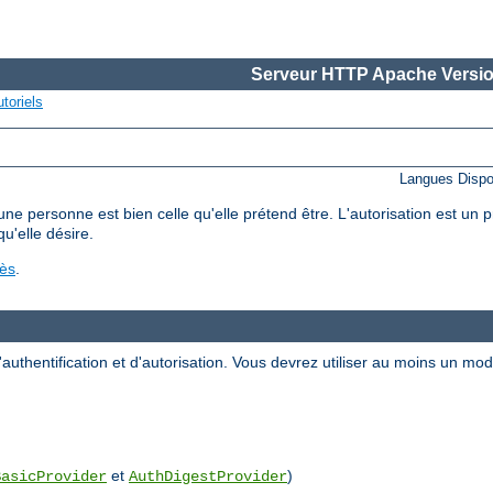
Serveur HTTP Apache Versio
toriels
Langues Dispo
'une personne est bien celle qu'elle prétend être. L'autorisation est un
qu'elle désire.
cès
.
uthentification et d'autorisation. Vous devrez utiliser au moins un m
et
)
BasicProvider
AuthDigestProvider