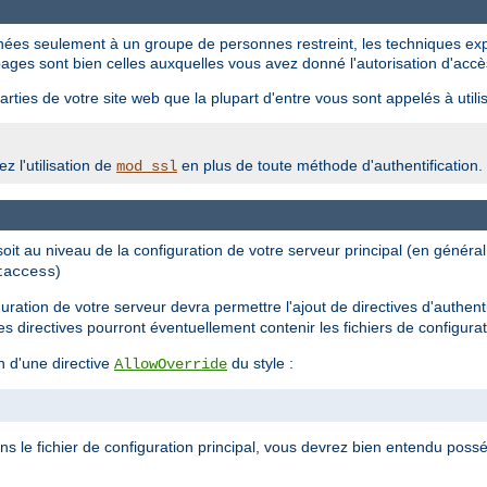
tinées seulement à un groupe de personnes restreint, les techniques ex
ages sont bien celles auxquelles vous avez donné l'autorisation d'accè
rties de votre site web que la plupart d'entre vous sont appelés à utilis
z l'utilisation de
en plus de toute méthode d'authentification.
mod_ssl
 soit au niveau de la configuration de votre serveur principal (en génér
)
taccess
iguration de votre serveur devra permettre l'ajout de directives d'authent
les directives pourront éventuellement contenir les fichiers de configura
n d'une directive
du style :
AllowOverride
ans le fichier de configuration principal, vous devrez bien entendu possé