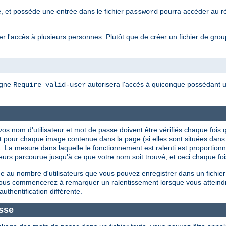
, et possède une entrée dans le fichier
pourra accéder au rép
e
password
 l'accès à plusieurs personnes. Plutôt que de créer un fichier de groupes
igne
autorisera l'accès à quiconque possédant un
Require valid-user
ue vos nom d'utilisateur et mot de passe doivent être vérifiés chaque f
t pour chaque image contenue dans la page (si elles sont situées dan
. La mesure dans laquelle le fonctionnement est ralenti est proportionnel
isateurs parcourue jusqu'à ce que votre nom soit trouvé, et ceci chaque f
 au nombre d'utilisateurs que vous pouvez enregistrer dans un fichier
 vous commencerez à remarquer un ralentissement lorsque vous atteind
authentification différente.
sse