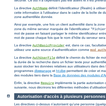
sécurité. Ce but n'a cependant pas été atteint et il est préfér
La directive
définit l'
Identificateur
(Realm) à utiliser
AuthName
cette information à l'utilisateur dans le cadre de la boîte de
zone authentifiée donnée.
Ainsi par exemple, une fois un client authentifié dans la zone
zone du même serveur marquée de l'identificateur
"Fichier
mot de passe en faisant partager le même identificateur entr
mot de passe chaque fois que le nom d'hôte du serveur sera 
La directive
est, dans ce cas, facultativ
AuthBasicProvider
utilisez une autre source d'authentification comme
mod_auth
La directive
définit le chemin du fichier de 
AuthUserFile
la durée de la recherche dans un fichier texte pour authentif
aussi stocker les données relatives aux utilisateurs dans d
programmes
et
permettent de créer et man
dbmmanage
htdbm
des modules tiers dans la
Base de données des modules d'
Enfin, la directive
implémente la partie autorisation d
Require
suivante, nous décrirons les différentes méthodes d'utilisation
Autorisation d'accès à plusieurs personnes
Les directives ci-dessus n'autorisent qu'une personne (quelq