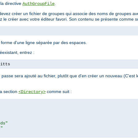
 la directive
.
AuthGroupFile
devez créer un fichier de groupes qui associe des noms de groupes avec
ez le créer avec votre éditeur favori. Son contenu se présente comme su
a forme d'une ligne séparée par des espaces.
éexistant, entrez :
pitts
passe sera ajouté au fichier, plutôt que d'en créer un nouveau (C'est
a section
comme suit :
<Directory>
rds"
s"