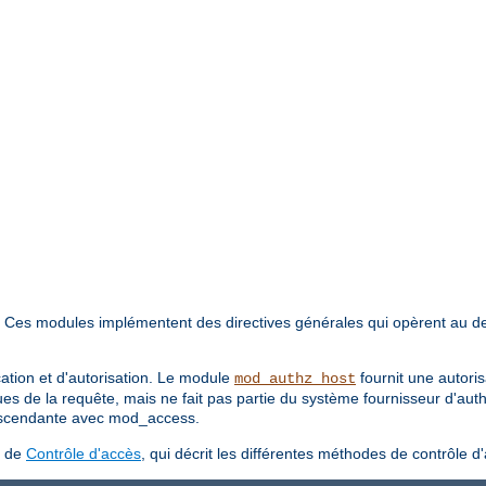
. Ces modules implémentent des directives générales qui opèrent au d
cation et d'autorisation. Le module
fournit une autori
mod_authz_host
ues de la requête, mais ne fait pas partie du système fournisseur d'aut
 ascendante avec mod_access.
s de
Contrôle d'accès
, qui décrit les différentes méthodes de contrôle d