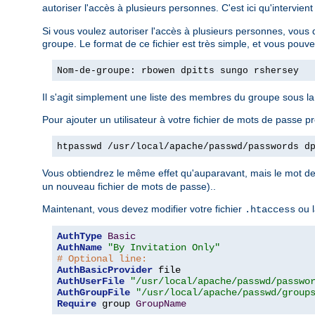
autoriser l'accès à plusieurs personnes. C'est ici qu'intervient
Si vous voulez autoriser l'accès à plusieurs personnes, vous 
groupe. Le format de ce fichier est très simple, et vous pouv
Nom-de-groupe: rbowen dpitts sungo rshersey
Il s'agit simplement une liste des membres du groupe sous l
Pour ajouter un utilisateur à votre fichier de mots de passe pr
htpasswd /usr/local/apache/passwd/passwords d
Vous obtiendrez le même effet qu'auparavant, mais le mot de 
un nouveau fichier de mots de passe)..
Maintenant, vous devez modifier votre fichier
ou l
.htaccess
AuthType
Basic
AuthName
"By Invitation Only"
# Optional line:
AuthBasicProvider
AuthUserFile
"/usr/local/apache/passwd/passwo
AuthGroupFile
"/usr/local/apache/passwd/group
Require
 group 
GroupName