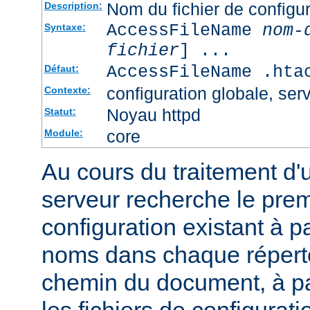
Nom du fichier de configur
Description:
AccessFileName
nom-
Syntaxe:
fichier
] ...
AccessFileName .hta
Défaut:
configuration globale, serv
Contexte:
Noyau httpd
Statut:
core
Module:
Au cours du traitement d'
serveur recherche le premi
configuration existant à par
noms dans chaque répert
chemin du document, à p
les fichiers de configurati