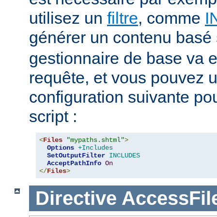
utilisez un
filtre
, comme
I
générer un contenu basé
gestionnaire de base va e
requête, et vous pouvez ut
configuration suivante pour
script :
<
Files
"mypaths.shtml"
>
Options
+Includes
SetOutputFilter
INCLUDES
AcceptPathInfo
On
</
Files
>
Directive
AccessFi