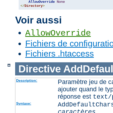
AllowOverride
None
</
Directory
>
Voir aussi
AllowOverride
Fichiers de configurati
Fichiers .htaccess
Directive
AddDefaul
Paramètre jeu de ca
Description:
ajouter quand le ty
réponse est
text/
AddDefaultChar
Syntaxe:
caractères