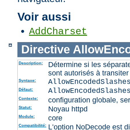
Voir aussi
AddCharset
Directive
AllowEnc
Détermine si les sépara
Description:
sont autorisés à transite
AllowEncodedSlashe
Syntaxe:
AllowEncodedSlashe
Défaut:
configuration globale, ser
Contexte:
Noyau httpd
Statut:
core
Module:
L'option NoDecode est di
Compatibilité: