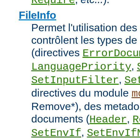
Require
FileInfo
Permet l'utilisation des
contrôlent les types d
(directives
ErrorDocu
,
LanguagePriority
,
SetInputFilter
Se
directives du module
m
Remove*), des metado
documents (
,
Header
R
,
SetEnvIf
SetEnvIf