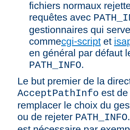
fichiers normaux rejett
requêtes avec
PATH_I
gestionnaires qui serve
comme
cgi-script
et
isa
en général par défaut 
.
PATH_INFO
Le but premier de la direc
est de
AcceptPathInfo
remplacer le choix du ges
ou de rejeter
PATH_INFO
est nécessaire par exemp