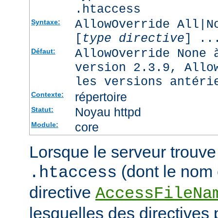
.htaccess
AllowOverride All|N
Syntaxe:
[
type directive
] ..
AllowOverride None 
Défaut:
version 2.3.9, Allo
les versions antéri
répertoire
Contexte:
Noyau httpd
Statut:
core
Module:
Lorsque le serveur trouve 
(dont le nom e
.htaccess
directive
AccessFileNa
lesquelles des directives