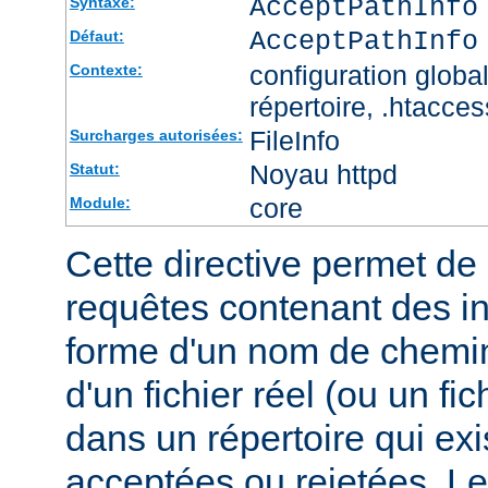
AcceptPathInfo
Syntaxe:
AcceptPathInfo
Défaut:
configuration global
Contexte:
répertoire, .htacces
FileInfo
Surcharges autorisées:
Noyau httpd
Statut:
core
Module:
Cette directive permet de d
requêtes contenant des i
forme d'un nom de chemin
d'un fichier réel (ou un fic
dans un répertoire qui exi
acceptées ou rejetées. Le