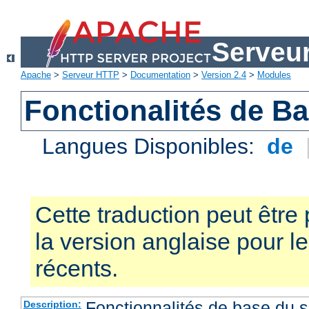
Serveu
Apache
>
Serveur HTTP
>
Documentation
>
Version 2.4
>
Modules
Fonctionalités de B
Langues Disponibles:
de
Cette traduction peut être 
la version anglaise pour 
récents.
Fonctionnalités de base du
Description: