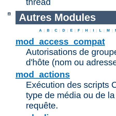
thread
Autres Modules
A
|
B
|
C
|
D
|
E
|
F
|
H
|
I
|
L
|
M
|
mod_access_compat
Autorisations de grou
d'hôte (nom ou adresse
mod_actions
Exécution des scripts 
type de média ou de l
requête.