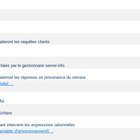
aiteront les requêtes clients
ées par le gestionnaire server-info
traiteront les réponses en provenance du serveur
édia
] ...
fié
ichiers
t intervenir les expressions rationnelles
ariable d'environnement
] ...