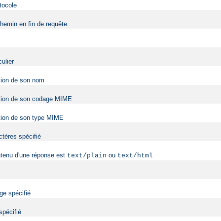
tocole
hemin en fin de requête.
ulier
ction de son nom
onction de son codage MIME
nction de son type MIME
ctères spécifié
ntenu d'une réponse est
ou
text/plain
text/html
ge spécifié
spécifié