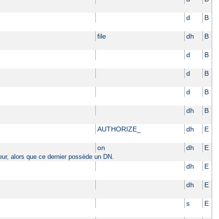
d
B
file
dh
B
d
B
d
B
d
B
dh
B
AUTHORIZE_
dh
E
on
dh
E
sateur, alors que ce dernier possède un DN.
dh
E
dh
E
s
E