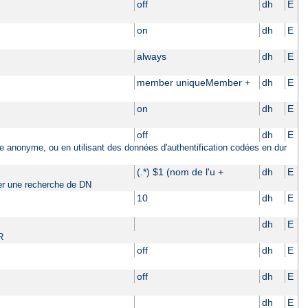
off
dh
E
on
dh
E
always
dh
E
member uniqueMember +
dh
E
on
dh
E
off
dh
E
ière anonyme, ou en utilisant des données d'authentification codées en dur
(.*) $1 (nom de l'u +
dh
E
tuer une recherche de DN
10
dh
E
dh
E
R
off
dh
E
off
dh
E
dh
E