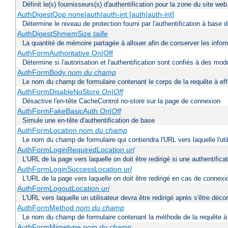
Définit le(s) fournisseurs(s) d'authentification pour la zone du site w
AuthDigestQop none|auth|auth-int [auth|auth-int]
Détermine le niveau de protection fourni par l'authentification à base
AuthDigestShmemSize
taille
La quantité de mémoire partagée à allouer afin de conserver les infor
AuthFormAuthoritative On|Off
Détermine si l'autorisation et l'authentification sont confiés à des mo
AuthFormBody
nom du champ
Le nom du champ de formulaire contenant le corps de la requête à ef
AuthFormDisableNoStore
On|Off
Désactive l'en-tête CacheControl no-store sur la page de connexion
AuthFormFakeBasicAuth
On|Off
Simule une en-tête d'authentification de base
AuthFormLocation
nom du champ
Le nom du champ de formulaire qui contiendra l'URL vers laquelle l'uti
AuthFormLoginRequiredLocation
url
L'URL de la page vers laquelle on doit être redirigé si une authentifica
AuthFormLoginSuccessLocation
url
L'URL de la page vers laquelle on doit être redirigé en cas de connexi
AuthFormLogoutLocation
uri
L'URL vers laquelle un utilisateur devra être redirigé après s'être déc
AuthFormMethod
nom du champ
Le nom du champ de formulaire contenant la méthode de la requête à 
AuthFormMimetype
nom du champ