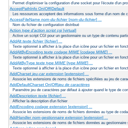
Permet d'optimiser la configuration d'une socket pour l'écoute d'un pro
AcceptPathInfo On|Off|Default
Les ressources acceptent des informations sous forme d'un nom de c
AccessFileName
nom-du-fichier
[
nom-du-fichier
] ...
Nom du fichier de configuration distribué
Action
type d'action
script cgi
[virtual]
Active un script CGI pour un gestionnaire ou un type de contenu partic
AddAlt
texte
fichier
[
fichier
] ...
Texte optionnel à afficher à la place d'un icône pour un fichier en fon
AddAltByEncoding
texte
codage MIME
[
codage MIME
] ...
Texte optionnel à afficher à la place d'un icône pour un fichier en f
AddAltByType
texte
type MIME
[
type MIME
] ...
Texte optionnel à afficher à la place d'un icône pour un fichier en fo
AddCharset
jeu-car
extension
[
extension
] ...
Associe les extensions de noms de fichiers spécifiées au jeu de cara
AddDefaultCharset On|Off|
jeu de caractères
Paramètre jeu de caractères par défaut à ajouter quand le type de co
AddDescription
texte
[
fichier
] ...
Afficher la description d'un fichier
AddEncoding
codage
extension
[
extension
] ...
Associe les extensions de noms de fichiers données au type de coda
AddHandler
nom-gestionnaire
extension
[
extension
] ...
Associe les extensions de noms de fichiers données au gestionnaire 