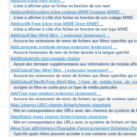
AddIcon
icône
nom
[
nom
] ...
Icône à afficher pour un fichier en fonction de son nom
AddIconByEncoding
icône
codage MIME
[
codage MIME
] ...
Icône à afficher à côté d'un fichier en fonction de son codage MIME
AddIconByType
icône
type MIME
[
type MIME
] ...
Icône à afficher à côté d'un fichier en fonction de son type MIME
AddInputFilter
filtre
[;
filtre
...]
extension
[
extension
] ...
Associe les extensions de noms de fichiers aux filtres spécifiés qui tr
AddLanguage
symbole-langue
extension
[
extension
] ...
Associe l'extension de nom de fichier donnée à la langue spécifié
AddModuleInfo
nom-module
chaîne
Ajoute des données supplémentaires aux informations de module affich
AddOutputFilter
filtre
[;
filtre
...]
extension
[
extension
] ...
Associe les extensions de noms de fichiers aux filtres spécifiés qui 
AddOutputFilterByType
filtre
[;
filtre
...]
type_de_média
[
type_de_m
assigne un filtre en sortie pour un type de média particulier
AddType
type-médium
extension
[
extension
] ...
Associe les extensions de noms de fichiers au type de contenu spéci
Alias [
chemin URL
]
chemin fichier
|
chemin répertoire
Met en correspondance des URLs avec des chemins du système de f
AliasMatch
regex
chemin fichier
|
chemin répertoire
Met en correspondance des URLs avec le système de fichiers en faisan
Allow from all|
hôte
|env=[!]
variable d'environnement
[
hôte
|env=[!]
v
Spécifie quels hôtes peuvent accéder à une certaine zone du serveur