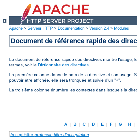
Apache
>
Serveur HTTP
>
Documentation
>
Version 2.4
>
Modules
Document de référence rapide des direc
Le document de référence rapide des directives montre l'usage, les
termes, voir le
Dictionnaire des directives
.
La première colonne donne le nom de la directive et son usage. Si 
pouvoir être affichée, elle sera tronquée et suivie d'un "+".
La troisième colonne énumère les contextes dans lesquels la direc
A
|
B
|
C
|
D
|
E
|
F
|
G
|
H
|
AcceptFilter
protocole
filtre d'acceptation