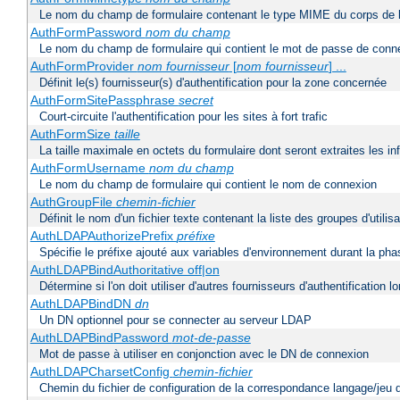
Le nom du champ de formulaire contenant le type MIME du corps de l
AuthFormPassword
nom du champ
Le nom du champ de formulaire qui contient le mot de passe de conn
AuthFormProvider
nom fournisseur
[
nom fournisseur
] ...
Définit le(s) fournisseur(s) d'authentification pour la zone concernée
AuthFormSitePassphrase
secret
Court-circuite l'authentification pour les sites à fort trafic
AuthFormSize
taille
La taille maximale en octets du formulaire dont seront extraites les i
AuthFormUsername
nom du champ
Le nom du champ de formulaire qui contient le nom de connexion
AuthGroupFile
chemin-fichier
Définit le nom d'un fichier texte contenant la liste des groupes d'utilis
AuthLDAPAuthorizePrefix
préfixe
Spécifie le préfixe ajouté aux variables d'environnement durant la phas
AuthLDAPBindAuthoritative off|on
Détermine si l'on doit utiliser d'autres fournisseurs d'authentification
AuthLDAPBindDN
dn
Un DN optionnel pour se connecter au serveur LDAP
AuthLDAPBindPassword
mot-de-passe
Mot de passe à utiliser en conjonction avec le DN de connexion
AuthLDAPCharsetConfig
chemin-fichier
Chemin du fichier de configuration de la correspondance langage/jeu 