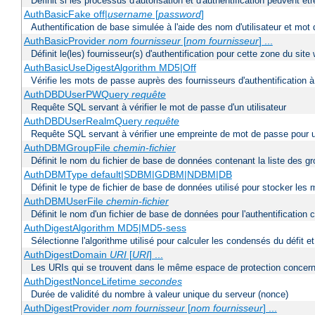
Définit si les processus d'autorisation et d'authentification peuvent 
AuthBasicFake off|
username
[
password
]
Authentification de base simulée à l'aide des nom d'utilisateur et mot
AuthBasicProvider
nom fournisseur
[
nom fournisseur
] ...
Définit le(les) fournisseur(s) d'authentification pour cette zone du site
AuthBasicUseDigestAlgorithm MD5|Off
Vérifie les mots de passe auprès des fournisseurs d'authentification à 
AuthDBDUserPWQuery
requête
Requête SQL servant à vérifier le mot de passe d'un utilisateur
AuthDBDUserRealmQuery
requête
Requête SQL servant à vérifier une empreinte de mot de passe pour un ut
AuthDBMGroupFile
chemin-fichier
Définit le nom du fichier de base de données contenant la liste des gro
AuthDBMType default|SDBM|GDBM|NDBM|DB
Définit le type de fichier de base de données utilisé pour stocker les
AuthDBMUserFile
chemin-fichier
Définit le nom d'un fichier de base de données pour l'authentification 
AuthDigestAlgorithm MD5|MD5-sess
Sélectionne l'algorithme utilisé pour calculer les condensés du défit e
AuthDigestDomain
URI
[
URI
] ...
Les URIs qui se trouvent dans le même espace de protection concerna
AuthDigestNonceLifetime
secondes
Durée de validité du nombre à valeur unique du serveur (nonce)
AuthDigestProvider
nom fournisseur
[
nom fournisseur
] ...