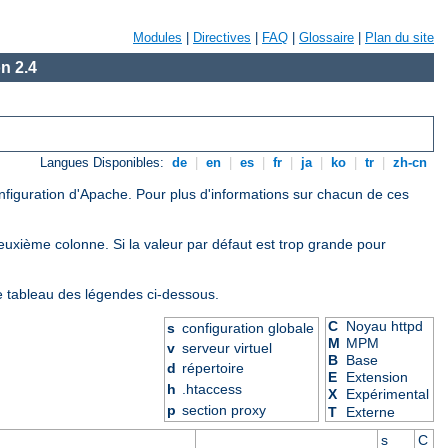
Modules
|
Directives
|
FAQ
|
Glossaire
|
Plan du site
n 2.4
Langues Disponibles:
de
|
en
|
es
|
fr
|
ja
|
ko
|
tr
|
zh-cn
onfiguration d'Apache. Pour plus d'informations sur chacun de ces
deuxième colonne. Si la valeur par défaut est trop grande pour
le tableau des légendes ci-dessous.
C
Noyau httpd
s
configuration globale
M
MPM
v
serveur virtuel
B
Base
d
répertoire
E
Extension
h
.htaccess
X
Expérimental
p
section proxy
T
Externe
s
C