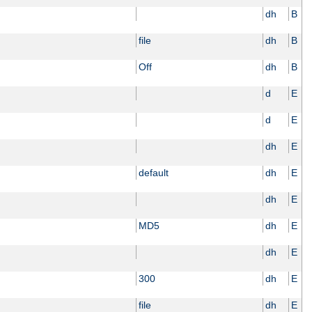
dh
B
file
dh
B
Off
dh
B
d
E
d
E
dh
E
default
dh
E
dh
E
MD5
dh
E
dh
E
300
dh
E
file
dh
E