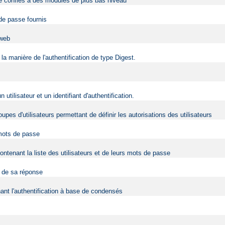
être confiés à des modules de plus bas niveau
 de passe fournis
 web
la manière de l'authentification de type Digest.
ilisateur et un identifiant d'authentification.
upes d'utilisateurs permettant de définir les autorisations des utilisateurs
 mots de passe
contenant la liste des utilisateurs et de leurs mots de passe
t de sa réponse
nt l'authentification à base de condensés