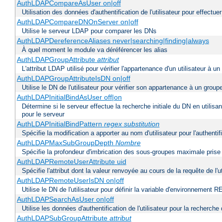
AuthLDAPCompareAsUser on|off
Utilisation des données d'authentification de l'utilisateur pour effectue
AuthLDAPCompareDNOnServer on|off
Utilise le serveur LDAP pour comparer les DNs
AuthLDAPDereferenceAliases never|searching|finding|always
À quel moment le module va déréférencer les alias
AuthLDAPGroupAttribute
attribut
L'attribut LDAP utilisé pour vérifier l'appartenance d'un utilisateur à un
AuthLDAPGroupAttributeIsDN on|off
Utilise le DN de l'utilisateur pour vérifier son appartenance à un group
AuthLDAPInitialBindAsUser off|on
Détermine si le serveur effectue la recherche initiale du DN en utilisa
pour le serveur
AuthLDAPInitialBindPattern
regex
substitution
Spécifie la modification a apporter au nom d'utilisateur pour l'authen
AuthLDAPMaxSubGroupDepth
Nombre
Spécifie la profondeur d'imbrication des sous-groupes maximale prise 
AuthLDAPRemoteUserAttribute uid
Spécifie l'attribut dont la valeur renvoyée au cours de la requête de 
AuthLDAPRemoteUserIsDN on|off
Utilise le DN de l'utilisateur pour définir la variable d'environnem
AuthLDAPSearchAsUser on|off
Utilise les données d'authentification de l'utilisateur pour la recherche
AuthLDAPSubGroupAttribute
attribut