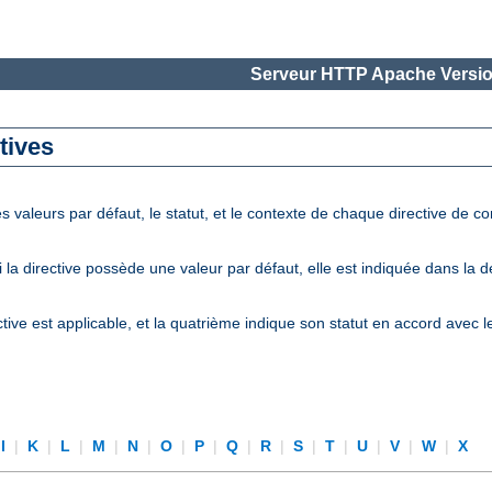
Serveur HTTP Apache Versio
tives
 valeurs par défaut, le statut, et le contexte de chaque directive de c
la directive possède une valeur par défaut, elle est indiquée dans la 
tive est applicable, et la quatrième indique son statut en accord avec 
I
|
K
|
L
|
M
|
N
|
O
|
P
|
Q
|
R
|
S
|
T
|
U
|
V
|
W
|
X