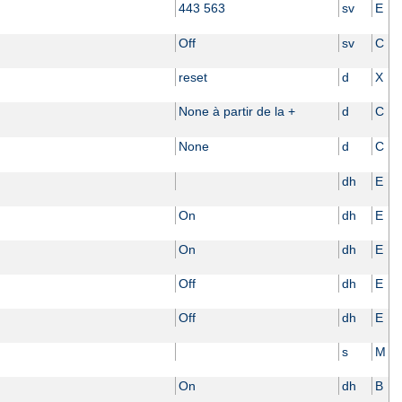
443 563
sv
E
Off
sv
C
reset
d
X
None à partir de la +
d
C
None
d
C
dh
E
On
dh
E
On
dh
E
Off
dh
E
Off
dh
E
s
M
On
dh
B