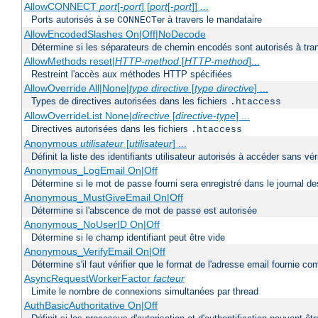
AllowCONNECT
port
[-
port
] [
port
[-
port
]] ...
Ports autorisés à se
er à travers le mandataire
CONNECT
AllowEncodedSlashes On|Off|NoDecode
Détermine si les séparateurs de chemin encodés sont autorisés à tran
AllowMethods reset|
HTTP-method
[
HTTP-method
]...
Restreint l'accès aux méthodes HTTP spécifiées
AllowOverride All|None|
type directive
[
type directive
] ...
Types de directives autorisées dans les fichiers
.htaccess
AllowOverrideList None|
directive
[
directive-type
] ...
Directives autorisées dans les fichiers
.htaccess
Anonymous
utilisateur
[
utilisateur
] ...
Définit la liste des identifiants utilisateur autorisés à accéder sans v
Anonymous_LogEmail On|Off
Détermine si le mot de passe fourni sera enregistré dans le journal de
Anonymous_MustGiveEmail On|Off
Détermine si l'abscence de mot de passe est autorisée
Anonymous_NoUserID On|Off
Détermine si le champ identifiant peut être vide
Anonymous_VerifyEmail On|Off
Détermine s'il faut vérifier que le format de l'adresse email fournie 
AsyncRequestWorkerFactor
facteur
Limite le nombre de connexions simultanées par thread
AuthBasicAuthoritative On|Off