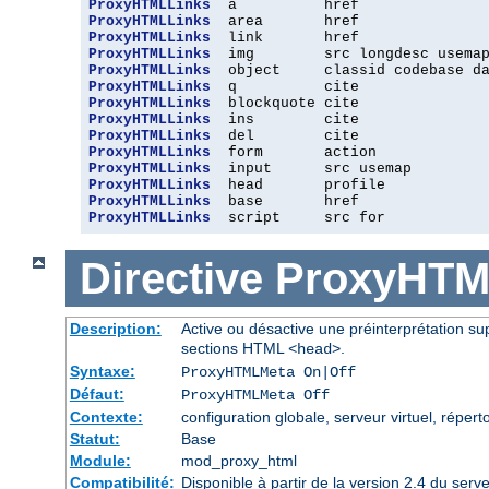
ProxyHTMLLinks
ProxyHTMLLinks
ProxyHTMLLinks
ProxyHTMLLinks
ProxyHTMLLinks
ProxyHTMLLinks
ProxyHTMLLinks
ProxyHTMLLinks
ProxyHTMLLinks
ProxyHTMLLinks
ProxyHTMLLinks
ProxyHTMLLinks
ProxyHTMLLinks
ProxyHTMLLinks
  script     src for
Directive
ProxyHTM
Description:
Active ou désactive une préinterprétation 
sections HTML
.
<head>
Syntaxe:
ProxyHTMLMeta On|Off
Défaut:
ProxyHTMLMeta Off
Contexte:
configuration globale, serveur virtuel, réperto
Statut:
Base
Module:
mod_proxy_html
Compatibilité:
Disponible à partir de la version 2.4 du se