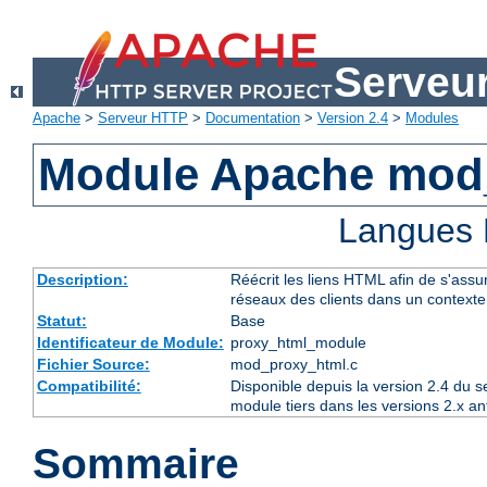
Serveu
Apache
>
Serveur HTTP
>
Documentation
>
Version 2.4
>
Modules
Module Apache mod
Langues 
Description:
Réécrit les liens HTML afin de s'assur
réseaux des clients dans un context
Statut:
Base
Identificateur de Module:
proxy_html_module
Fichier Source:
mod_proxy_html.c
Compatibilité:
Disponible depuis la version 2.4 du 
module tiers dans les versions 2.x an
Sommaire