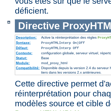
vous êtes sûr que le serve
déficient.
Directive
ProxyHTM
Description:
Active la réinterprétation des règles
ProxyH
Syntaxe:
ProxyHTMLInterp On|Off
Défaut:
ProxyHTMLInterp Off
Contexte:
configuration globale, serveur virtuel, réperto
Statut:
Base
Module:
mod_proxy_html
Compatibilité:
Disponible depuis la version 2.4 du serveu
tiers dans les versions 2.x antérieures.
Cette directive permet d'ac
réinterprétation pour cha
modèles source et cible de