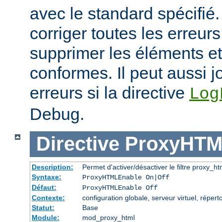
avec le standard spécifié.
corriger toutes les erreurs
supprimer les éléments et
conformes. Il peut aussi j
erreurs si la directive
Log
Debug.
Directive
ProxyHTM
Description:
Permet d'activer/désactiver le filtre proxy_ht
Syntaxe:
ProxyHTMLEnable On|Off
Défaut:
ProxyHTMLEnable Off
Contexte:
configuration globale, serveur virtuel, réperto
Statut:
Base
Module:
mod_proxy_html