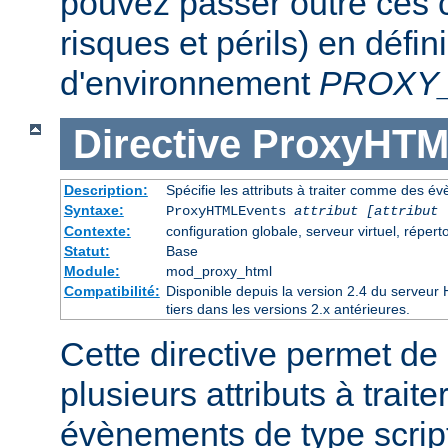
pouvez passer outre ces c
risques et périls) en défin
d'environnement
PROXY
Directive
ProxyHTM
Description:
Spécifie les attributs à traiter comme des é
Syntaxe:
ProxyHTMLEvents
attribut [attribut 
Contexte:
configuration globale, serveur virtuel, réperto
Statut:
Base
Module:
mod_proxy_html
Compatibilité:
Disponible depuis la version 2.4 du serveu
tiers dans les versions 2.x antérieures.
Cette directive permet de 
plusieurs attributs à trai
évènements de type script