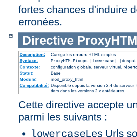
fortes chances d'induire
erronées.
Directive
ProxyHTM
Description:
Corrige les erreurs HTML simples.
Syntaxe:
ProxyHTMLFixups [lowercase] [dospat
Contexte:
configuration globale, serveur virtuel, réperto
Statut:
Base
Module:
mod_proxy_html
Compatibilité:
Disponible depuis la version 2.4 du serveu
tiers dans les versions 2.x antérieures.
Cette directive accepte u
parmi les suivants :
Les Urls so
lowercase