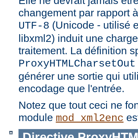
Elle ne devrait jamais être 
changement par rapport à 
(Unicode - utilisé 
UTF-8
libxml2) induit une charg
traitement. La définition s
ProxyHTMLCharsetOut
générer une sortie qui uti
encodage que l'entrée.
Notez que tout ceci ne fon
module
es
mod_xml2enc
Directive
ProxyHTM