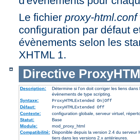
d'évènements pour chaqu
Le fichier
proxy-html.conf
configuration par défaut et
évènements selon les st
XHTML 1.
Directive
ProxyHTM
Description:
Détermine si l'on doit corriger les liens dans l
évènements de type scripting.
Syntaxe:
ProxyHTMLExtended On|Off
Défaut:
ProxyHTMLExtended Off
Contexte:
configuration globale, serveur virtuel, réperto
Statut:
Base
Module:
mod_proxy_html
Compatibilité:
Disponible depuis la version 2.4 du serveu
tiers dans les versions 2.x antérieures.