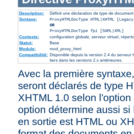
Description:
Définit une déclaration de type de docume
Syntaxe:
ProxyHTMLDocType HTML|XHTML [Legacy
OR
ProxyHTMLDocType
fpi
[SGML|XML]
Contexte:
configuration globale, serveur virtuel, réperto
Statut:
Base
Module:
mod_proxy_html
Compatibilité:
Disponible depuis la version 2.4 du serveu
tiers dans les versions 2.x antérieures.
Avec la première syntaxe
seront déclarés de type 
XHTML 1.0 selon l'option 
option détermine aussi si 
en sortie est HTML ou X
format des documents en