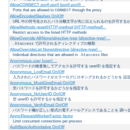
AllowCONNECT
port
[-
port
] [
port
[-
port
]] ...
Ports that are allowed to
through the proxy
CONNECT
AllowEncodedSlashes On|Off
URL 中の符号化されたパス分離文字が先に伝えられるのを許可するか
AllowMethods reset|
HTTP-method
[
HTTP-method
]...
Restrict access to the listed HTTP methods
AllowOverride All|None|
directive-type
[
directive-type
] ...
で許可されるディレクティブの種類
.htaccess
AllowOverrideList None|
directive
[
directive-type
] ...
Individual directives that are allowed in
files
.htaccess
Anonymous
user
[
user
] ...
パスワードの検査無しでアクセスを許可する userID を指定する
Anonymous_LogEmail On|Off
入力されたパスワードがエラーログにロギングされるかどうかを 設
Anonymous_MustGiveEmail On|Off
空パスワードを許可するかどうかを指定する
Anonymous_NoUserID On|Off
空 userID を許可するかを指定する
Anonymous_VerifyEmail On|Off
パスワード欄が正しい形式の電子メールアドレスであることを 調べ
AsyncRequestWorkerFactor
factor
Limit concurrent connections per process
AuthBasicAuthoritative On|Off