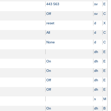
443 563
sv
E
Off
sv
C
reset
d
X
All
d
C
None
d
C
dh
E
On
dh
E
On
dh
E
Off
dh
E
Off
dh
E
s
M
On
dh
B