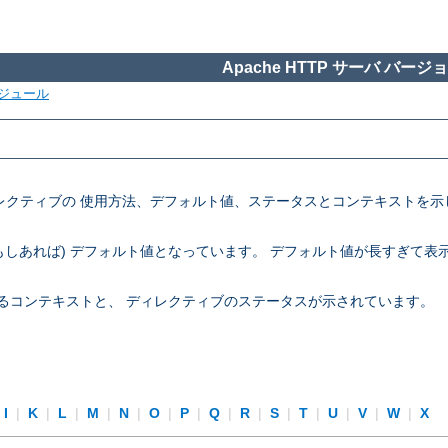
Apache HTTP サーバ バージョン
ジュール
定ディレクティブの 使用方法、デフォルト値、ステータスとコンテキスト
 (もしあれば) デフォルト値となっています。 デフォルト値が長すぎて
できるコンテキストと、 ディレクティブのステータスが示されています。
I
|
K
|
L
|
M
|
N
|
O
|
P
|
Q
|
R
|
S
|
T
|
U
|
V
|
W
|
X