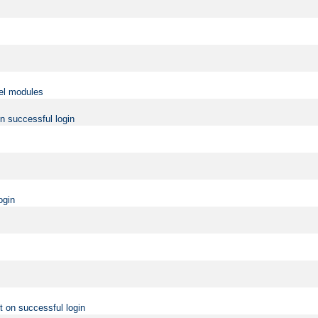
vel modules
on successful login
ogin
t on successful login