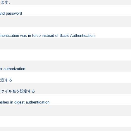
します。
 and password
hentication was in force instead of Basic Authentication.
or authorization
設定する
ファイル名を設定する
shes in digest authentication