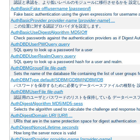
認証と承認を、より低いレベルのモジュールに移行させるかを 設定
AuthBasicFake off|
username
[
password
]
Fake basic authentication using the given expressions for username
AuthBasicProvider
provider-name
[
provider-name
] ...
この位置に対する認証プロバイダを設定します。
AuthBasicUseDigestAlgorithm MD5|Off
Check passwords against the authentication providers as if Digest Aut
AuthDBDUserPWQuery
query
SQL query to look up a password for a user
AuthDBDUserRealmQuery
query
SQL query to look up a password hash for a user and realm.
AuthDBMGroupFile
file-path
Sets the name of the database file containing the list of user groups f
AuthDBMType default|SDBM|GDBM|NDBM|DB
パスワードを保存するために必要なデータベースファイルの種類を 
AuthDBMUserFile
file-path
認証用のユーザとパスワードのリストを保持している データベース
AuthDigestAlgorithm MD5|MD5-sess
Selects the algorithm used to calculate the challenge and response ha
AuthDigestDomain
URI
[
URI
] ...
URIs that are in the same protection space for digest authentication
AuthDigestNonceLifetime
seconds
How long the server nonce is valid
AuthDigestProvider
provider-name
[
provider-name
] ...