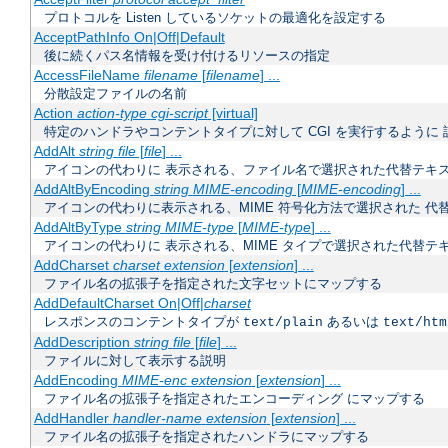
プロトコルを Listen しているソケットの最適化を設定する
AcceptPathInfo On|Off|Default
後に続くパス名情報を受け付けるリソースの指定
AccessFileName
filename
[
filename
] ...
分散設定ファイルの名前
Action
action-type
cgi-script
[virtual]
特定のハンドラやコンテントタイプに対して CGI を実行するように 
AddAlt
string
file
[
file
] ...
アイコンの代わりに 表示される、ファイル名で選択された代替テキ
AddAltByEncoding
string
MIME-encoding
[
MIME-encoding
] ...
アイコンの代わりに表示される、MIME 符号化方法で選択された 代
AddAltByType
string
MIME-type
[
MIME-type
] ...
アイコンの代わりに 表示される、MIME タイプで選択された代替テ
AddCharset
charset
extension
[
extension
] ...
ファイル名の拡張子を指定された文字セットにマップする
AddDefaultCharset On|Off|
charset
レスポンスのコンテントタイプが
あるいは
text/plain
text/htm
AddDescription
string
file
[
file
] ...
ファイルに対して表示する説明
AddEncoding
MIME-enc
extension
[
extension
] ...
ファイル名の拡張子を指定されたエンコーディング にマップする
AddHandler
handler-name
extension
[
extension
] ...
ファイル名の拡張子を指定されたハンドラにマップする