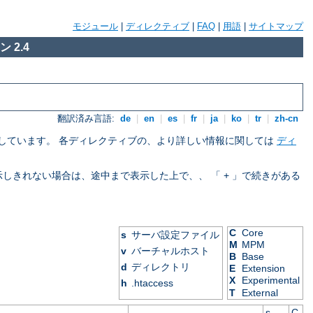
モジュール
|
ディレクティブ
|
FAQ
|
用語
|
サイトマップ
 2.4
翻訳済み言語:
de
|
en
|
es
|
fr
|
ja
|
ko
|
tr
|
zh-cn
を示しています。 各ディレクティブの、より詳しい情報に関しては
ディ
表示しきれない場合は、途中まで表示した上で、、 「 + 」で続きがある
C
Core
s
サーバ設定ファイル
M
MPM
v
バーチャルホスト
B
Base
d
ディレクトリ
E
Extension
X
Experimental
h
.htaccess
T
External
s
C