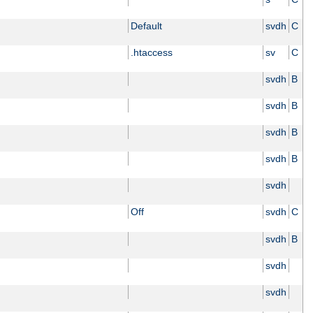
Default
svdh
C
.htaccess
sv
C
svdh
B
svdh
B
svdh
B
svdh
B
svdh
Off
svdh
C
svdh
B
svdh
svdh