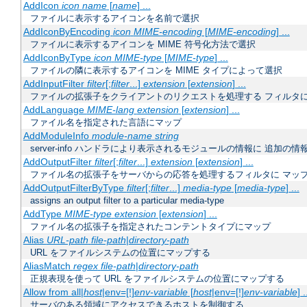
AddIcon
icon
name
[
name
] ...
ファイルに表示するアイコンを名前で選択
AddIconByEncoding
icon
MIME-encoding
[
MIME-encoding
] ...
ファイルに表示するアイコンを MIME 符号化方法で選択
AddIconByType
icon
MIME-type
[
MIME-type
] ...
ファイルの隣に表示するアイコンを MIME タイプによって選択
AddInputFilter
filter
[;
filter
...]
extension
[
extension
] ...
ファイルの拡張子をクライアントのリクエストを処理する フィルタ
AddLanguage
MIME-lang
extension
[
extension
] ...
ファイル名を指定された言語にマップ
AddModuleInfo
module-name
string
server-info ハンドラにより表示されるモジュールの情報に 追加の
AddOutputFilter
filter
[;
filter
...]
extension
[
extension
] ...
ファイル名の拡張子をサーバからの応答を処理するフィルタに マッ
AddOutputFilterByType
filter
[;
filter
...]
media-type
[
media-type
] ...
assigns an output filter to a particular media-type
AddType
MIME-type
extension
[
extension
] ...
ファイル名の拡張子を指定されたコンテントタイプにマップ
Alias
URL-path
file-path
|
directory-path
URL をファイルシステムの位置にマップする
AliasMatch
regex
file-path
|
directory-path
正規表現を使って URL をファイルシステムの位置にマップする
Allow from all|
host
|env=[!]
env-variable
[
host
|env=[!]
env-variable
] .
サーバのある領域にアクセスできるホストを制御する