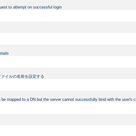
uest to attempt on successful login
etails
ファイルの名前を設定する
 be mapped to a DN but the server cannot successfully bind with the user's c