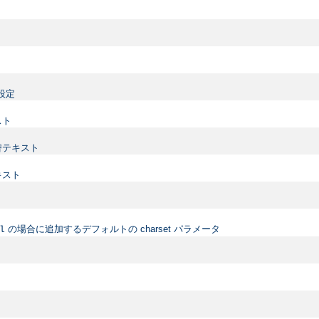
設定
スト
替テキスト
キスト
の場合に追加するデフォルトの charset パラメータ
l