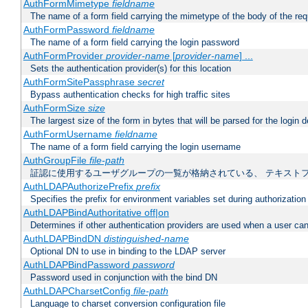
AuthFormMimetype
fieldname
The name of a form field carrying the mimetype of the body of the req
AuthFormPassword
fieldname
The name of a form field carrying the login password
AuthFormProvider
provider-name
[
provider-name
] ...
Sets the authentication provider(s) for this location
AuthFormSitePassphrase
secret
Bypass authentication checks for high traffic sites
AuthFormSize
size
The largest size of the form in bytes that will be parsed for the login d
AuthFormUsername
fieldname
The name of a form field carrying the login username
AuthGroupFile
file-path
証認に使用するユーザグループの一覧が格納されている、 テキスト
AuthLDAPAuthorizePrefix
prefix
Specifies the prefix for environment variables set during authorization
AuthLDAPBindAuthoritative off|on
Determines if other authentication providers are used when a user can
AuthLDAPBindDN
distinguished-name
Optional DN to use in binding to the LDAP server
AuthLDAPBindPassword
password
Password used in conjunction with the bind DN
AuthLDAPCharsetConfig
file-path
Language to charset conversion configuration file