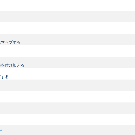
にマップする
情報を付け加える
プする
..