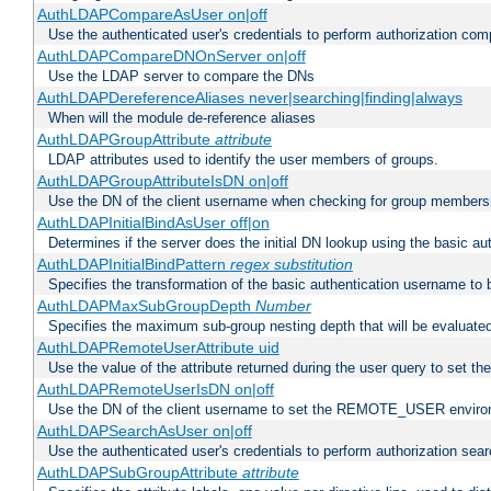
AuthLDAPCompareAsUser on|off
Use the authenticated user's credentials to perform authorization co
AuthLDAPCompareDNOnServer on|off
Use the LDAP server to compare the DNs
AuthLDAPDereferenceAliases never|searching|finding|always
When will the module de-reference aliases
AuthLDAPGroupAttribute
attribute
LDAP attributes used to identify the user members of groups.
AuthLDAPGroupAttributeIsDN on|off
Use the DN of the client username when checking for group members
AuthLDAPInitialBindAsUser off|on
Determines if the server does the initial DN lookup using the basic a
AuthLDAPInitialBindPattern
regex
substitution
Specifies the transformation of the basic authentication username to
AuthLDAPMaxSubGroupDepth
Number
Specifies the maximum sub-group nesting depth that will be evaluated
AuthLDAPRemoteUserAttribute uid
Use the value of the attribute returned during the user query to se
AuthLDAPRemoteUserIsDN on|off
Use the DN of the client username to set the REMOTE_USER environ
AuthLDAPSearchAsUser on|off
Use the authenticated user's credentials to perform authorization sea
AuthLDAPSubGroupAttribute
attribute