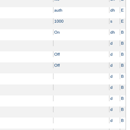
auth
dh
E
1000
s
E
On
dh
B
d
B
Off
d
B
Off
d
B
d
B
d
B
d
B
d
B
d
B