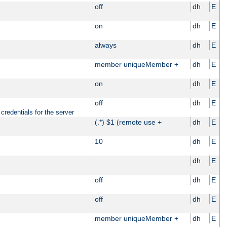
off
dh
E
on
dh
E
always
dh
E
member uniqueMember +
dh
E
on
dh
E
off
dh
E
credentials for the server
(.*) $1 (remote use +
dh
E
10
dh
E
dh
E
off
dh
E
off
dh
E
member uniqueMember +
dh
E