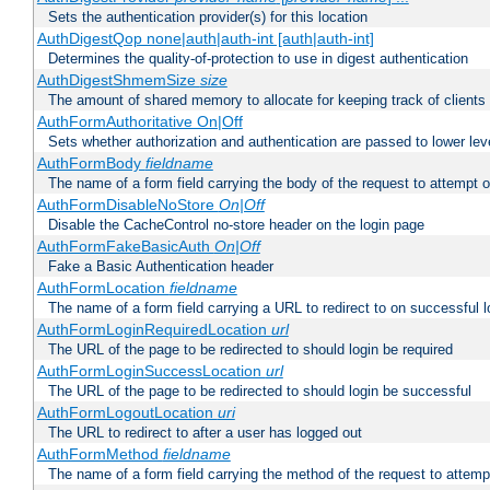
Sets the authentication provider(s) for this location
AuthDigestQop none|auth|auth-int [auth|auth-int]
Determines the quality-of-protection to use in digest authentication
AuthDigestShmemSize
size
The amount of shared memory to allocate for keeping track of clients
AuthFormAuthoritative On|Off
Sets whether authorization and authentication are passed to lower le
AuthFormBody
fieldname
The name of a form field carrying the body of the request to attempt 
AuthFormDisableNoStore
On|Off
Disable the CacheControl no-store header on the login page
AuthFormFakeBasicAuth
On|Off
Fake a Basic Authentication header
AuthFormLocation
fieldname
The name of a form field carrying a URL to redirect to on successful l
AuthFormLoginRequiredLocation
url
The URL of the page to be redirected to should login be required
AuthFormLoginSuccessLocation
url
The URL of the page to be redirected to should login be successful
AuthFormLogoutLocation
uri
The URL to redirect to after a user has logged out
AuthFormMethod
fieldname
The name of a form field carrying the method of the request to attemp