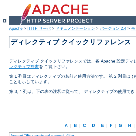
Apache
>
HTTP サーバ
>
ドキュメンテーション
>
バージョン 2.4
>
モ
ディレクティブ クイックリファレンス
ディレクティブ クイックリファレンスでは、各 Apache 設
レクティブ辞書
を ご覧下さい。
第 1 列目はディレクティブの名前と使用方法です。 第 2 列目は
ことを示しています。
第 3, 4 列は、下の表の注釈に従って、 ディレクティブの使用
A
|
B
|
C
|
D
|
E
|
F
|
G
|
H
|
AcceptFilter
protocol
accept_filter