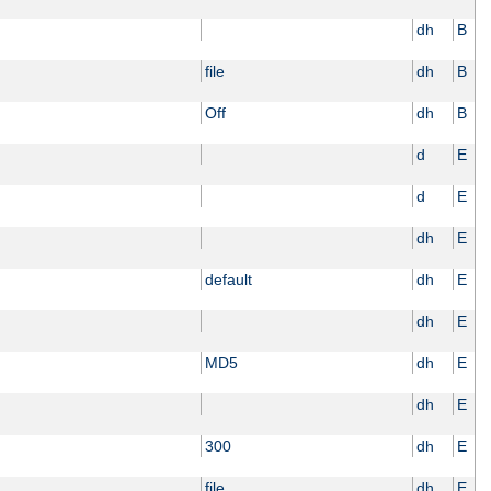
dh
B
file
dh
B
Off
dh
B
d
E
d
E
dh
E
default
dh
E
dh
E
MD5
dh
E
dh
E
300
dh
E
file
dh
E