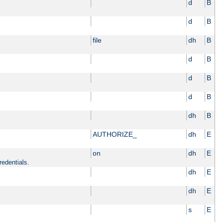
d
B
d
B
file
dh
B
d
B
d
B
d
B
dh
B
AUTHORIZE_
dh
E
on
dh
E
redentials.
dh
E
dh
E
s
E