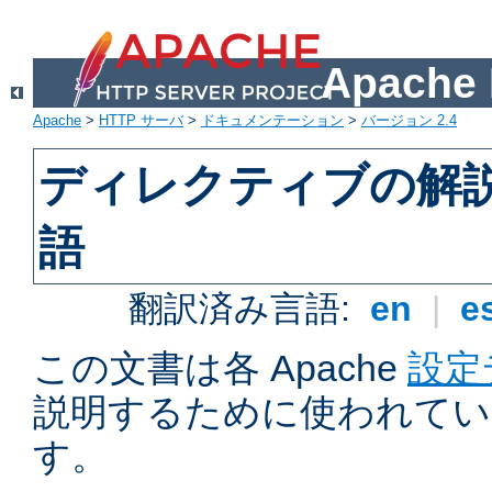
Apach
Apache
>
HTTP サーバ
>
ドキュメンテーション
>
バージョン 2.4
ディレクティブの解
語
翻訳済み言語:
en
|
e
この文書は各 Apache
設定
説明するために使われてい
す。