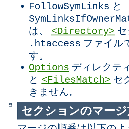
と
FollowSymLinks
SymLinksIfOwnerMa
は、
セ
<Directory>
ファイル
.htaccess
す。
ディレクテ
Options
と
セ
<FilesMatch>
きません。
セクションのマージ
マージの順番は以下のよ