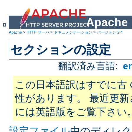
Apach
Apache
>
HTTP サーバ
>
ドキュメンテーション
>
バージョン 2.4
セクションの設定
翻訳済み言語:
e
この日本語訳はすでに古
性があります。 最近更
には英語版をご覧下さい
設定ファイル
中のディレク