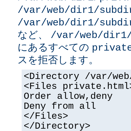
/var/web/dir1/subdi
/var/web/dir1/subdi
など、
/var/web/dir1
にあるすべての
privat
スを拒否します。
<Directory /var/web
<Files private.html
Order allow,deny
Deny from all
</Files>
</Directory>