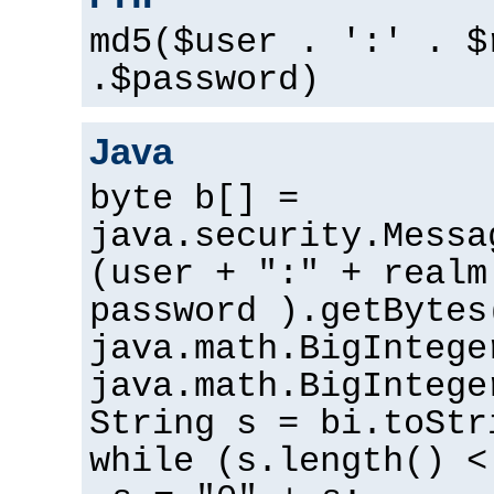
md5($user . ':' . $
.$password)
Java
byte b[] =
java.security.Messa
(user + ":" + realm
password ).getBytes
java.math.BigIntege
java.math.BigIntege
String s = bi.toStr
while (s.length() <