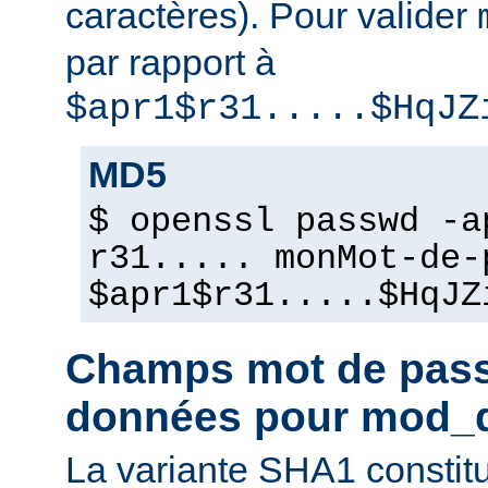
caractères). Pour valider
par rapport à
$apr1$r31.....$HqJZ
MD5
$ openssl passwd -a
r31..... monMot-de-
$apr1$r31.....$HqJZ
Champs mot de pass
données pour mod_
La variante SHA1 constit