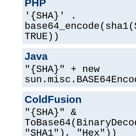
PHP
'{SHA}' .
base64_encode(sha1(
TRUE))
Java
"{SHA}" + new
sun.misc.BASE64Enco
ColdFusion
"{SHA}" &
ToBase64(BinaryDeco
"SHA1"), "Hex"))