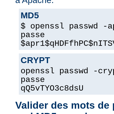
MD5
$ openssl passwd -a
passe
$apr1$qHDFfhPC$nITS
CRYPT
openssl passwd -cry
passe
qQ5vTYO3c8dsU
Valider des mots d