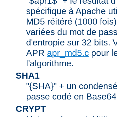
"$apr1$" + le résultat 
spécifique à Apache ut
MD5 réitéré (1000 fois
variées du mot de pass
d'entropie sur 32 bits. V
APR
apr_md5.c
pour le
l'algorithme.
SHA1
"{SHA}" + un condens
passe codé en Base64.
CRYPT