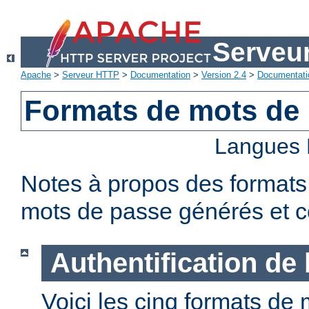
Serveu
Apache
>
Serveur HTTP
>
Documentation
>
Version 2.4
>
Documentati
Formats de mots de
Langues 
Notes à propos des formats
mots de passe générés et c
Authentification de
Voici les cinq formats de