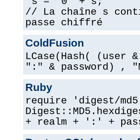
s = "0" + s;
// La chaîne s cont
passe chiffré
ColdFusion
LCase(Hash( (user &
":" & password) , "
Ruby
require 'digest/md5
Digest::MD5.hexdige
+ realm + ':' + pas