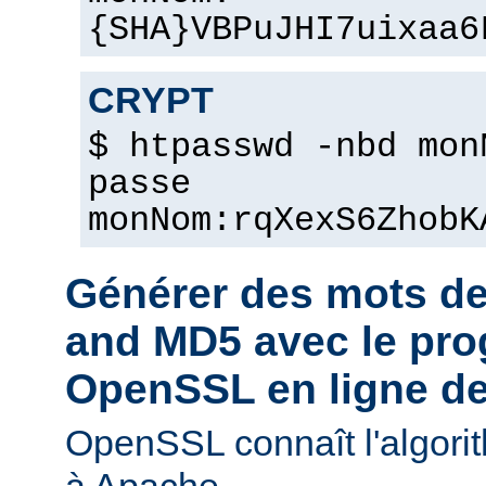
{SHA}VBPuJHI7uixaa6
CRYPT
$ htpasswd -nbd mon
passe
monNom:rqXexS6ZhobK
Générer des mots d
and MD5 avec le pr
OpenSSL en ligne 
OpenSSL connaît l'algori
à Apache.