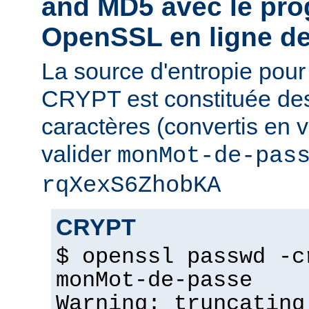
and MD5 avec le pr
OpenSSL en ligne 
La source d'entropie pou
CRYPT est constituée de
caractères (convertis en v
valider
monMot-de-pas
rqXexS6ZhobKA
CRYPT
$ openssl passwd -c
monMot-de-passe
Warning: truncating