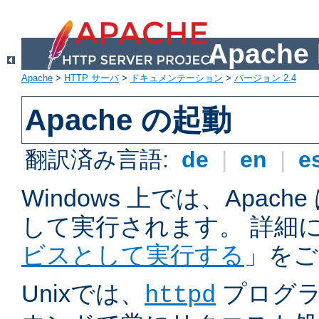
Apach
Apache
>
HTTP サーバ
>
ドキュメンテーション
>
バージョン 2.4
Apache の起動
翻訳済み言語:
de
|
en
|
e
Windows 上では、Apac
して実行されます。 詳細
ビスとして実行する
」をご
Unixでは、
プログラ
httpd