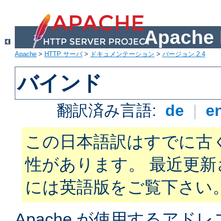
Apach
Apache
>
HTTP サーバ
>
ドキュメンテーション
>
バージョン 2.4
バインド
翻訳済み言語:
de
|
e
この日本語訳はすでに古
性があります。 最近更
には英語版をご覧下さい
Apache が使用するアド