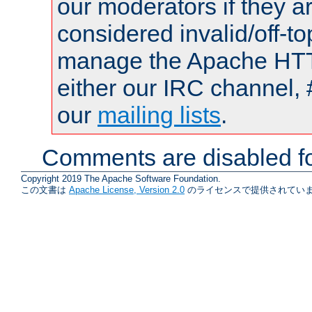
our moderators if they a
considered invalid/off-t
manage the Apache HTTP
either our IRC channel, 
our
mailing lists
.
Comments are disabled fo
Copyright 2019 The Apache Software Foundation.
この文書は
Apache License, Version 2.0
のライセンスで提供されていま