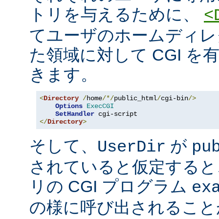
トリを与えるために、
<
てユーザのホームディレ
た領域に対して CGI を
きます。
<
Directory
/
home
/*/
public_html
/
cgi-bin
/>
Options
ExecCGI
SetHandler
</
Directory
>
そして、
が
UserDir
pu
されていると仮定すると
リの CGI プログラム
ex
の様に呼び出されること