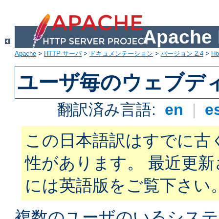
Apach
Apache
>
HTTP サーバ
>
ドキュメンテーション
>
バージョン 2.4
>
H
ユーザ毎のウェブデ
翻訳済み言語:
en
|
e
この日本語訳はすでに古
性があります。 最近更
には英語版をご覧下さい
複数のユーザのいるシステ