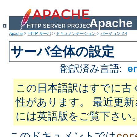
Apach
Apache
>
HTTP サーバ
>
ドキュメンテーション
>
バージョン 2.4
サーバ全体の設定
翻訳済み言語:
e
この日本語訳はすでに古
性があります。 最近更
には英語版をご覧下さい
このドキュメントでは
cor