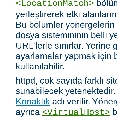
bölüm
<LocationMatch>
yerleştirerek etki alanlarını
Bu bölümler yönergelerin e
dosya sistemininin belli ye
URL’lerle sınırlar. Yerin
ayarlamalar yapmak için b
kullanılabilir.
httpd, çok sayıda farklı si
sunabilecek yetenektedir
Konaklık
adı verilir. Yöner
ayrıca
b
<VirtualHost>