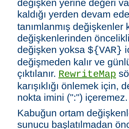
değişken yerine değeri va
kaldığı yerden devam ede
tanımlanmış değişkenler
değişkenlerinden öncelikli
değişken yoksa
i
${VAR}
değişmeden kalır ve günlü
çıktılanır.
söz
RewriteMap
karışıklığı önlemek için, d
nokta imini (":") içeremez.
Kabuğun ortam değişkenle
sunucu başlatılmadan ön