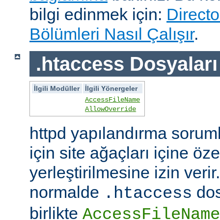
bilgi edinmek için:
Directo
Bölümleri Nasıl Çalışır
.
.htaccess Dosyaları
İlgili Modüller
İlgili Yönergeler
AccessFileName
AllowOverride
httpd yapılandırma sorum
için site ağaçları içine öz
yerleştirilmesine izin veri
normalde
dos
.htaccess
birlikte
AccessFileName