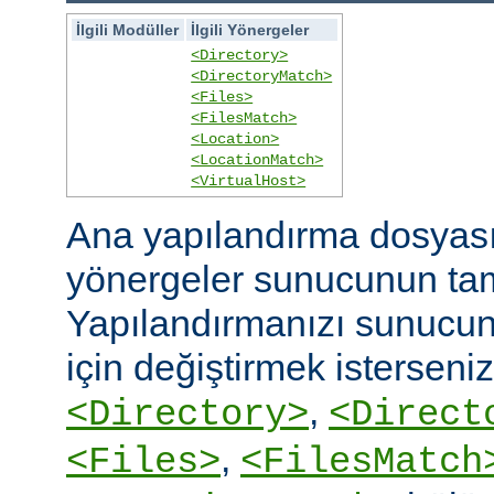
İlgili Modüller
İlgili Yönergeler
<Directory>
<DirectoryMatch>
<Files>
<FilesMatch>
<Location>
<LocationMatch>
<VirtualHost>
Ana yapılandırma dosyasın
yönergeler sunucunun ta
Yapılandırmanızı sunucunu
için değiştirmek isterseni
,
<Directory>
<Direct
,
<Files>
<FilesMatch