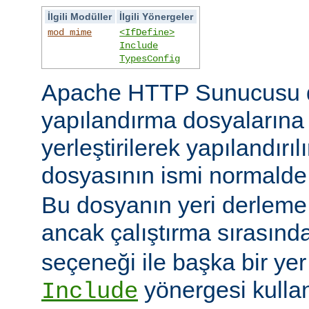
İlgili Modüller
İlgili Yönergeler
mod_mime
<IfDefine>
Include
TypesConfig
Apache HTTP Sunucusu 
yapılandırma dosyaların
yerleştirilerek yapılandırı
dosyasının ismi normald
Bu dosyanın yeri derleme s
ancak çalıştırma sırasınd
seçeneği ile başka bir yer b
yönergesi kulla
Include