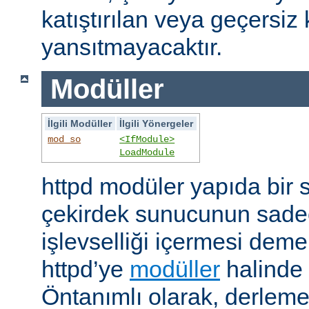
katıştırılan veya geçersiz 
yansıtmayacaktır.
Modüller
İlgili Modüller
İlgili Yönergeler
mod_so
<IfModule>
LoadModule
httpd modüler yapıda bir 
çekirdek sunucunun sade
işlevselliği içermesi demekt
httpd’ye
modüller
halinde 
Öntanımlı olarak, derleme