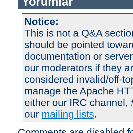
Yorumlar
Notice:
This is not a Q&A sect
should be pointed towar
documentation or serve
our moderators if they a
considered invalid/off-t
manage the Apache HTTP
either our IRC channel, 
our
mailing lists
.
Comments are disabled fo