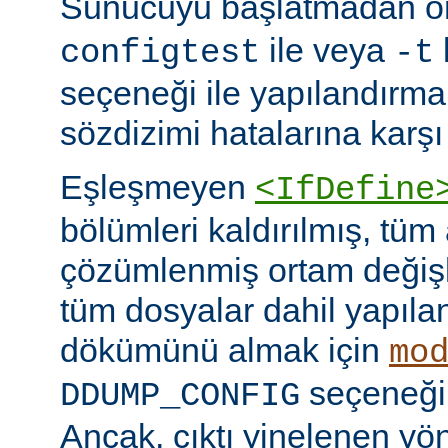
Sunucuyu başlatmadan 
ile veya
configtest
-t
seçeneği ile yapılandırma
sözdizimi hatalarına karşı 
Eşleşmeyen
<IfDefine
bölümleri kaldırılmış, tüm
çözümlenmiş ortam değişke
tüm dosyalar dahil yapıla
dökümünü almak için
mo
seçeneğini
DDUMP_CONFIG
Ancak, çıktı yinelenen yön