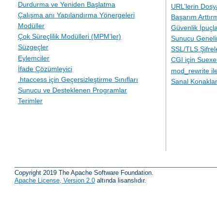
Durdurma ve Yeniden Başlatma
URL’lerin Dosy
Çalışma anı Yapılandırma Yönergeleri
Başarım Arttır
Modüller
Güvenlik İpuçla
Çok Süreçlilik Modülleri (MPM’ler)
Sunucu Geneli
Süzgeçler
SSL/TLS Şifre
Eylemciler
CGI için Suexe
İfade Çözümleyici
mod_rewrite i
.htaccess için Geçersizleştirme Sınıfları
Sanal Konakla
Sunucu ve Desteklenen Programlar
Terimler
Copyright 2019 The Apache Software Foundation.
Apache License, Version 2.0
altında lisanslıdır.