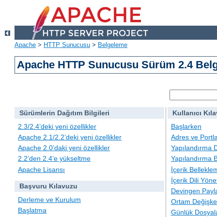
Apache
>
HTTP Sunucusu
>
Belgeleme
Apache HTTP Sunucusu Sürüm 2.4 Belg
Sürümlerin Dağıtım Bilgileri
Kullanıcı Kıl
2.3/2.4’deki yeni özellikler
Başlarken
Apache 2.1/2.2’deki yeni özellikler
Adres ve Portl
Apache 2.0’daki yeni özellikler
Yapılandırma D
2.2’den 2.4’e yükseltme
Yapılandırma B
Apache Lisansı
İçerik Bellekle
İçerik Dili Yöne
Başvuru Kılavuzu
Devingen Payla
Derleme ve Kurulum
Ortam Değişken
Başlatma
Günlük Dosyal