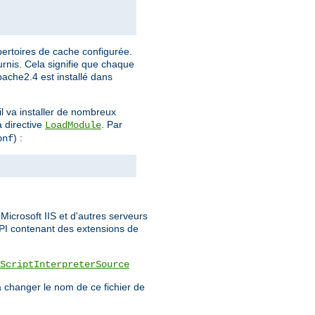
pertoires de cache configurée.
urnis. Cela signifie que chaque
Apache2.4 est installé dans
l va installer de nombreux
a directive
. Par
LoadModule
) :
onf
icrosoft IIS et d'autres serveurs
API contenant des extensions de
ScriptInterpreterSource
 changer le nom de ce fichier de