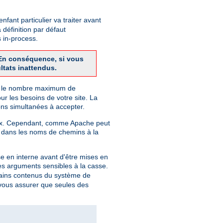
fant particulier va traiter avant
 définition par défaut
 in-process.
. En conséquence, si vous
ltats inattendus.
finit le nombre maximum de
r les besoins de votre site. La
ns simultanées à accepter.
Unix. Cependant, comme Apache peut
 dans les noms de chemins à la
e en interne avant d'être mises en
des arguments sensibles à la casse.
rtains contenus du système de
r vous assurer que seules des