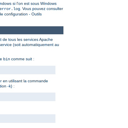
ndows si l'on est sous Windows
. Vous pouvez consulter
error.log
 configuration - Outils
at de tous les services Apache
 service (soit automatiquement au
he
comme suit :
bin
er en utilisant la commande
ion -k) :