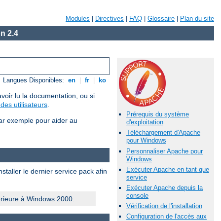
Modules
|
Directives
|
FAQ
|
Glossaire
|
Plan du site
n 2.4
Langues Disponibles:
en
|
fr
|
ko
voir lu la documentation, ou si
des utilisateurs
.
Prérequis du système
ar exemple pour aider au
d'exploitation
Téléchargement d'Apache
pour Windows
Personnaliser Apache pour
Windows
Exécuter Apache en tant que
taller le dernier service pack afin
service
Exécuter Apache depuis la
console
érieure à Windows 2000.
Vérification de l'installation
Configuration de l'accès aux