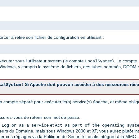
er à relire son fichier de configuration en utilisant :
xécuter sous l'utilisateur system (le compte
). Le compte
LocalSystem
 Windows, y compris le système de fichiers, des tubes nommés, DCOM o
! Si Apache doit pouvoir accéder à des ressources rés
calSystem
r un compte séparé pour exécuter le(s) service(s) Apache, et même obli
ssurez-vous de retenir son mot de passe.
s
et
Log on as a service
Act as part of the operating syst
sateurs du Domaine, mais sous Windows 2000 et XP, vous aurez plutôt int
er ces réglages via la Politique de Sécurité Locale intégrée à la MMC.