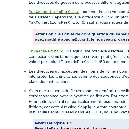
Les directives de gestion de processus diffèrent égale
: comme dans la version Uni
MaxConnectionsPerChild
de s'arrêter. Cependant, à la différence d'Unix, un pro
, sauf si vous risquez 
MaxConnectionsPerChild 0
Attention : le fichier de configuration du ser
avez modifié
, le nouveau proces
apache2.conf
: il s'agit d'une nouvelle directive.
ThreadsPerChild
connexions simultanées que le serveur peut gérer ; vo
valeur par défaut
est recomman
ThreadsPerChild 150
Les directives qui acceptent des noms de fichiers co
interpréter les anti-slashes comme des séquences d'é
place des anti-slashes.
Alors que les noms de fichiers sont en général insensi
correspondance avec le système de fichiers. Par exemp
Pour cette raison, il est particulièrement recommandé d'
fichiers, car cette directive s'applique à tout contenu
minuscules sont utilisées dans les URLs, vous pouvez ut
RewriteEngine
On
RewriteMap
 lowercase int
: