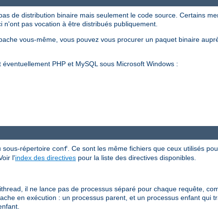
pas de distribution binaire mais seulement le code source. Certains m
ci n'ont pas vocation à être distribués publiquement.
Apache vous-même, vous pouvez vous procurer un paquet binaire auprè
et éventuellement PHP et MySQL sous Microsoft Windows :
u sous-répertoire
. Ce sont les même fichiers que ceux utilisés pour
conf
ir l'
index des directives
pour la liste des directives disponibles.
read, il ne lance pas de processus séparé pour chaque requête, com
Apache en exécution : un processus parent, et un processus enfant qui t
enfant.