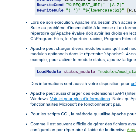
RewriteCond
"%{REQUEST_URI}"
"[A-Z]"
RewriteRule
"(.*)"
"${lowercase:$1}"
[
R
,
Lors de son exécution, Apache n'a besoin d'un accès en
Suite au problème d'insensibilité à la casse et au form
répertoire qu'Apache évalue doit avoir les droits en lect
C:\Program Files, le répertoire racine, Program Files e
Apache peut charger divers modules sans qu'il soit néc
modules optionnels dans le répertoire
\Apache2.4\mo
exemple, pour activer le module status, ajoutez la ligne
LoadModule
status_module
"modules/mod_st
Des informations sont aussi à votre disposition pour
cr
Apache peut aussi charger des extensions ISAPI (Intern
Windows.
Voir ici pour plus d'informations
. Notez qu'A
fonctionnalités Microsoft ne fonctionneront pas.
Pour les scripts CGI, la méthode qu'utilise Apache pour 
Comme il est souvent difficile de gérer des fichiers a
configuration par répertoire à l'aide de la directive
Acc