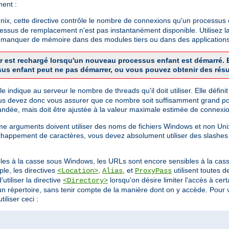
ment :
x, cette directive contrôle le nombre de connexions qu'un processus en
cessus de remplacement n'est pas instantanément disponible. Utilisez la
de manquer de mémoire dans des modules tiers ou dans des applications
veur est rechargé lorsqu'un nouveau processus enfant est démarré
sus enfant peut ne pas démarrer, ou vous pouvez obtenir des résu
 Elle indique au serveur le nombre de threads qu'il doit utiliser. Elle dé
us devez donc vous assurer que ce nombre soit suffisamment grand pou
dée, mais doit être ajustée à la valeur maximale estimée de connexio
mme arguments doivent utiliser des noms de fichiers Windows et non 
chappement de caractères, vous devez absolument utiliser des slashes
bles à la casse sous Windows, les URLs sont encore sensibles à la cass
le, les directives
,
, et
utilisent toutes 
<Location>
Alias
ProxyPass
utiliser la directive
lorsqu'on désire limiter l'accès à ce
<Directory>
 d'un répertoire, sans tenir compte de la manière dont on y accède. Pou
iliser ceci :