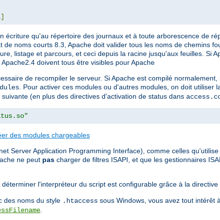
L
]
 écriture qu'au répertoire des journaux et à toute arborescence de ré
at de noms courts 8.3, Apache doit valider tous les noms de chemins fo
ure, listage et parcours, et ceci depuis la racine jusqu'aux feuilles. Si 
t Apache2.4 doivent tous être visibles pour Apache
essaire de recompiler le serveur. Si Apache est compilé normalement, i
. Pour activer ces modules ou d'autres modules, on doit utiliser l
dules
 suivante (en plus des directives d'activation de status dans
access.c
atus.so"
éer des modules chargeables
et Server Application Programming Interface), comme celles qu'utilise M
pache ne peut
pas
charger de filtres ISAPI, et que les gestionnaires IS
déterminer l'interpréteur du script est configurable grâce à la directive
vec des noms du style
sous Windows, vous avez tout intérêt à
.htaccess
.
essFilename