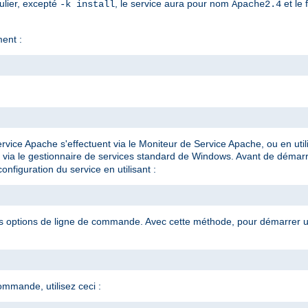
ulier, excepté
, le service aura pour nom
et le 
-k install
Apache2.4
ment :
rvice Apache s'effectuent via le Moniteur de Service Apache, ou en ut
 via le gestionnaire de services standard de Windows. Avant de démar
onfiguration du service en utilisant :
es options de ligne de commande. Avec cette méthode, pour démarrer un
ommande, utilisez ceci :