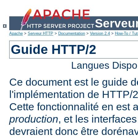
Serveu
Apache
>
Serveur HTTP
>
Documentation
>
Version 2.4
>
How-To / Tut
Guide HTTP/2
Langues Dispo
Ce document est le guide de 
l'implémentation de HTTP/2
Cette fonctionnalité en est
production
, et les interfaces
devraient donc être dorénav