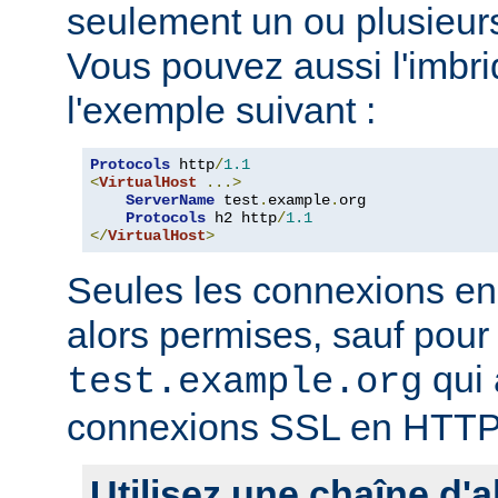
seulement un ou plusieurs
Vous pouvez aussi l'imb
l'exemple suivant :
Protocols
 http
/
1.1
<
VirtualHost
...>
ServerName
 test
.
example
.
org

Protocols
 h2 http
/
1.1
</
VirtualHost
>
Seules les connexions e
alors permises, sauf pour 
qui 
test.example.org
connexions SSL en HTTP
Utilisez une chaîne d'