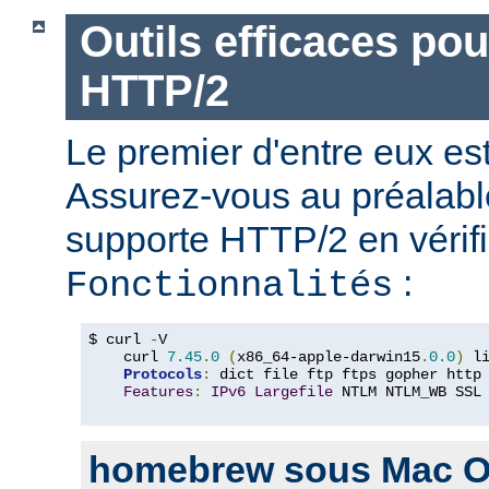
Outils efficaces po
HTTP/2
Le premier d'entre eux e
Assurez-vous au préalabl
supporte HTTP/2 en vérifi
:
Fonctionnalités
$ curl 
-
V

    curl 
7.45
.
0
(
x86_64-apple-darwin15
.
0.0
)
 l
Protocols
:
 dict file ftp ftps gopher http
Features
:
IPv6
Largefile
 NTLM NTLM_WB SSL
homebrew sous Mac O