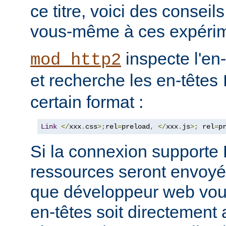
ce titre, voici des consei
vous-même à ces expérim
inspecte l'en
mod_http2
et recherche les en-têtes
certain format :
Link
</
xxx
.
css
>;
rel
=
preload
,
</
xxx
.
js
>;
 rel
=
p
Si la connexion support
ressources seront envoyée
que développeur web vous
en-têtes soit directement 