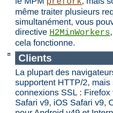
le MPM
, mais s
prefork
même traiter plusieurs re
simultanément, vous pouv
directive
H2MinWorkers
cela fonctionne.
Clients
La plupart des navigateu
supportent HTTP/2, mais
connexions SSL : Firefox
Safari v9, iOS Safari v9,
pour Android v49 et Inter