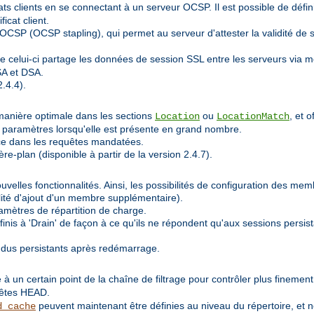
icats clients en se connectant à un serveur OCSP. Il est possible de défi
icat client.
CSP (OCSP stapling), qui permet au serveur d'attester la validité de so
e celui-ci partage les données de session SSL entre les serveurs via
SA et DSA.
.4.4).
manière optimale dans les sections
ou
, et 
Location
LocationMatch
ux paramètres lorsqu'elle est présente en grand nombre.
rce dans les requêtes mandatées.
re-plan (disponible à partir de la version 2.4.7).
velles fonctionnalités. Ainsi, les possibilités de configuration des me
lité d'ajout d'un membre supplémentaire).
amètres de répartition de charge.
nis à 'Drain' de façon à ce qu'ils ne répondent qu'aux sessions persis
ndus persistants après redémarrage.
 à un certain point de la chaîne de filtrage pour contrôler plus finemen
uêtes HEAD.
peuvent maintenant être définies au niveau du répertoire, et 
d_cache