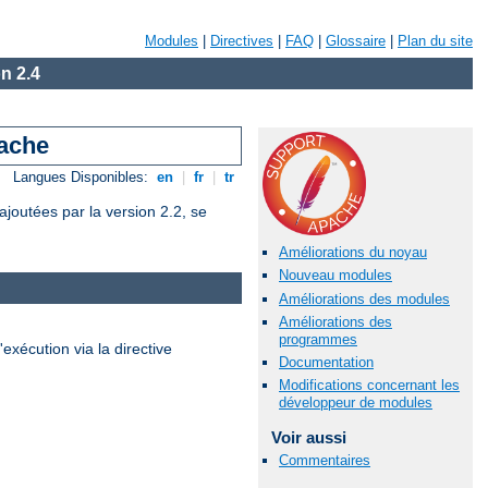
Modules
|
Directives
|
FAQ
|
Glossaire
|
Plan du site
n 2.4
pache
Langues Disponibles:
en
|
fr
|
tr
joutées par la version 2.2, se
Améliorations du noyau
Nouveau modules
Améliorations des modules
Améliorations des
programmes
'exécution via la directive
Documentation
Modifications concernant les
développeur de modules
Voir aussi
Commentaires