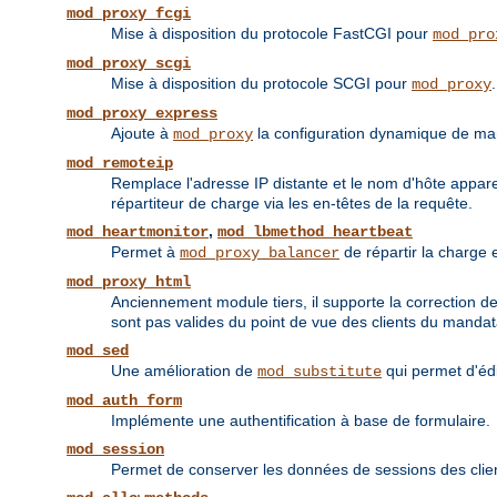
mod_proxy_fcgi
Mise à disposition du protocole FastCGI pour
mod_pro
mod_proxy_scgi
Mise à disposition du protocole SCGI pour
.
mod_proxy
mod_proxy_express
Ajoute à
la configuration dynamique de ma
mod_proxy
mod_remoteip
Remplace l'adresse IP distante et le nom d'hôte appare
répartiteur de charge via les en-têtes de la requête.
,
mod_heartmonitor
mod_lbmethod_heartbeat
Permet à
de répartir la charge 
mod_proxy_balancer
mod_proxy_html
Anciennement module tiers, il supporte la correction d
sont pas valides du point de vue des clients du mandat
mod_sed
Une amélioration de
qui permet d'éd
mod_substitute
mod_auth_form
Implémente une authentification à base de formulaire.
mod_session
Permet de conserver les données de sessions des cli