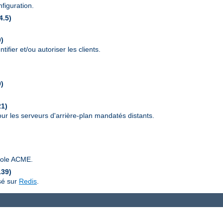
figuration.
4.5)
0)
ifier et/ou autoriser les clients.
9)
21)
r les serveurs d'arrière-plan mandatés distants.
ocole ACME.
.39)
sé sur
Redis
.