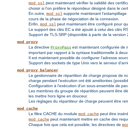
peut maintenant vérifier la validité des certif
mod_ssl
choisir si l'on préfère le répondeur désigné dans le certif
En outre,
supporte maintenant l'estampillage O
mod_ssl
cours de la phase de négociation de la connexion.
Enfin,
peut maintenant être configuré pour qu
mod_ssl
Le support des clés EC a été ajouté à celui des clés R
Support de TLS-SRP (disponible à partir de la version 2
mod_proxy
La directive
est maintenant configurée de 
ProxyPass
important par rapport à la syntaxe traditionnelle à de
Il est maintenant possible de configurer l'adresse sou
Support des sockets de type Unix vers le serveur d'arriè
mod_proxy_balancer
Le gestionnaire de répartition de charge propose de nou
charge pendant l'exécution ont été améliorées (possibi
Configuration à l'exécution d'un sous-ensemble de par
Les membres du groupe de répartition peuvent être défi
les mettre hors ligne en douceur.
Les règlages du répartiteur de charge peuvent être re
mod_cache
Le filtre CACHE du module
peut être inséré
mod_cache
peut maintenant mettre en cache des req
mod_cache
Chaque fois que cela est possible, les directives de
mo