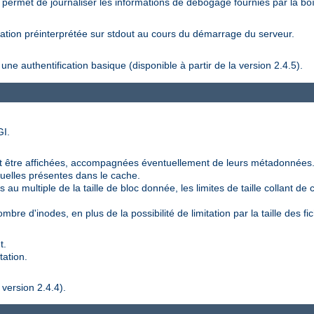
 permet de journaliser les informations de débogage fournies par la boît
ration préinterprétée sur stdout au cours du démarrage du serveur.
 authentification basique (disponible à partir de la version 2.4.5).
GI.
 être affichées, accompagnées éventuellement de leurs métadonnées
duelles présentes dans le cache.
au multiple de la taille de bloc donnée, les limites de taille collant de ce
bre d'inodes, en plus de la possibilité de limitation par la taille des fic
t.
tation.
 version 2.4.4).