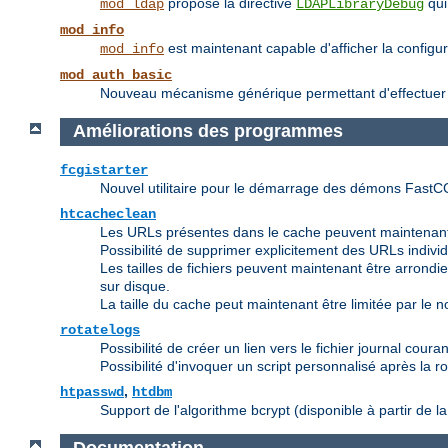
propose la directive
qui
mod_ldap
LDAPLibraryDebug
mod_info
est maintenant capable d'afficher la configu
mod_info
mod_auth_basic
Nouveau mécanisme générique permettant d'effectuer une
Améliorations des programmes
fcgistarter
Nouvel utilitaire pour le démarrage des démons FastC
htcacheclean
Les URLs présentes dans le cache peuvent maintenant
Possibilité de supprimer explicitement des URLs indivi
Les tailles de fichiers peuvent maintenant être arrondies 
sur disque.
La taille du cache peut maintenant être limitée par le nom
rotatelogs
Possibilité de créer un lien vers le fichier journal couran
Possibilité d'invoquer un script personnalisé après la ro
,
htpasswd
htdbm
Support de l'algorithme bcrypt (disponible à partir de la
Documentation