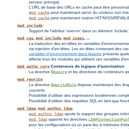
serveur principal.
L'URL de base des URLs en cache peut être personnali
peut maintenant servir du contenu non mis à
mod_cache
peut maintenant insérer HIT/MISS/REVALI
mod_cache
mod_include
Support de l'attribut 'onerror' dans un élément 'inclu
,
,
, ...
mod_cgi
mod_include
mod_isapi
La traduction des en-têtes en variables d'environnement
via injection d'en-têtes. Les en-têtes contenant des 
variables d'environnement dans Apache
présente quelq
affecte tous les modules qui utilisent ces variables d'e
Conteneurs de logique d'autorisation
mod_authz_core
La directive
et les directives de conteneurs
Require
mod_rewrite
La directive
dispose maintenant des dr
RewriteRule
courants.
Possibilité d'utiliser des expressions booléennes compl
Possibilité d'utiliser des requêtes SQL en tant que fonc
,
mod_ldap
mod_authnz_ldap
ajoute le support des groupes imbr
mod_authnz_ldap
apporte les directives
mod_ldap
LDAPConnectionPoo
pour les configurations où un pare-feu à mémoire d'état