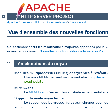
Apache
>
Serveur HTTP
>
Documentation
>
Version 2.4
Vue d'ensemble des nouvelles fonctionn
Ce document décrit les modifications majeures apportées par la ve
référer au document
Nouvelles fonctionnalités de la version 2.2
.
Améliorations du noyau
Modules multiprocessus (MPMs) chargeables à l'exécut
Plusieurs MPMs peuvent maintenant être
compilés en 
.
LoadModule
MPM Event
Le
MPM Event
n'en est plus au stade expérimental et 
Support du mode asynchrone
Le support des lectures/écritures asynchrones pour les