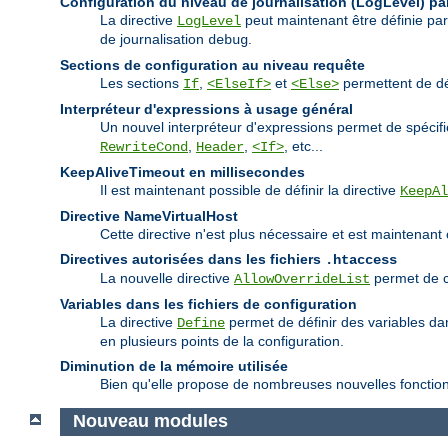
Configuration du niveau de journalisation (LogLevel) par
La directive
peut maintenant être définie pa
LogLevel
de journalisation
.
debug
Sections de configuration au niveau requête
Les sections
,
et
permettent de déf
If
<ElseIf>
<Else>
Interpréteur d'expressions à usage général
Un nouvel interpréteur d'expressions permet de spécif
,
,
, etc...
RewriteCond
Header
<If>
KeepAliveTimeout en millisecondes
Il est maintenant possible de définir la directive
KeepAl
Directive NameVirtualHost
Cette directive n'est plus nécessaire et est maintenant
Directives autorisées dans les fichiers
.htaccess
La nouvelle directive
permet de co
AllowOverrideList
Variables dans les fichiers de configuration
La directive
permet de définir des variables dans
Define
en plusieurs points de la configuration.
Diminution de la mémoire utilisée
Bien qu'elle propose de nombreuses nouvelles fonctionna
Nouveau modules