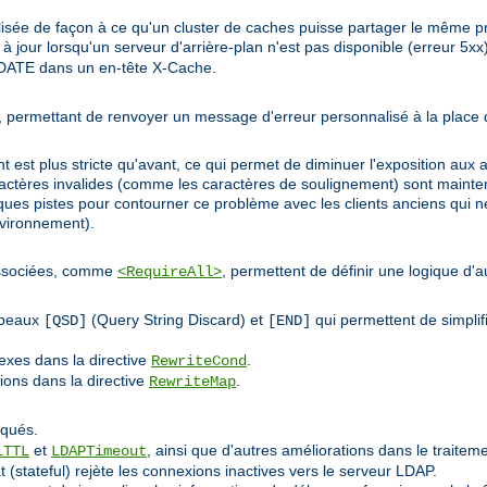
sée de façon à ce qu'un cluster de caches puisse partager le même pr
 jour lorsqu'un serveur d'arrière-plan n'est pas disponible (erreur 5xx)
DATE dans un en-tête X-Cache.
de', permettant de renvoyer un message d'erreur personnalisé à la place
 est plus stricte qu'avant, ce qui permet de diminuer l'exposition aux a
caractères invalides (comme les caractères de soulignement) sont main
ues pistes pour contourner ce problème avec les clients anciens qui né
nvironnement).
 associées, comme
, permettent de définir une logique d'a
<RequireAll>
apeaux
(Query String Discard) et
qui permettent de simplifi
[QSD]
[END]
exes dans la directive
.
RewriteCond
tions dans la directive
.
RewriteMap
iqués.
et
, ainsi que d'autres améliorations dans le traiteme
lTTL
LDAPTimeout
 (stateful) rejète les connexions inactives vers le serveur LDAP.