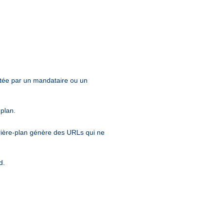
entée par un mandataire ou un
-plan.
rrière-plan génère des URLs qui ne
d.