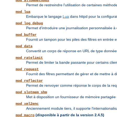
mod_allowmethods
Permet de restreindre l'utilisation de certaines méthodes
mod_lua
Embarque le langage
Lua
dans httpd pour la configurat
mod_log_debug
Permet d'introduire une journalisation personnalisée à 
mod_buffer
Fournit un tampon pour les piles des filtres en entrée et
mod_data
Convertit un corps de réponse en URL de type donné
mod_ratelimit
Permet de limiter la bande passante pour certains clien
mod_request
Fournit des filtres permettant de gérer et de mettre à 
mod_reflector
Permet de renvoyer comme réponse le corps de la requête
mod_slotmem_shm
Met à disposition un fournisseur de mémoire partagée à
mod_xml2enc
Anciennement module tiers, il supporte l'internationali
(disponible à partir de la version 2.4.5)
mod_macro