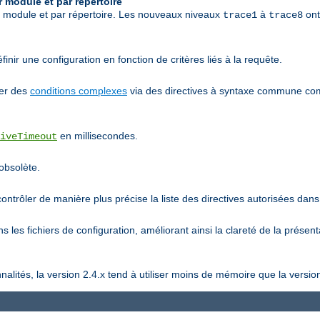
 module et par répertoire
r module et par répertoire. Les nouveaux niveaux
à
ont
trace1
trace8
inir une configuration en fonction de critères liés à la requête.
ier des
conditions complexes
via des directives à syntaxe commune 
en millisecondes.
iveTimeout
 obsolète.
ntrôler de manière plus précise la liste des directives autorisées dans 
 les fichiers de configuration, améliorant ainsi la clareté de la présent
lités, la version 2.4.x tend à utiliser moins de mémoire que la version