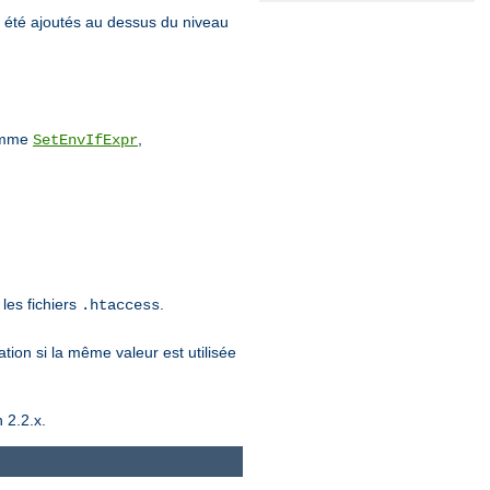
 été ajoutés au dessus du niveau
comme
,
SetEnvIfExpr
les fichiers
.
.htaccess
ation si la même valeur est utilisée
 2.2.x.